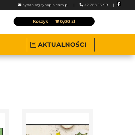
synapia@synapia.com.pl
|
42 288 16 99 |
Koszyk
0,00 zł
AKTUALNOŚCI