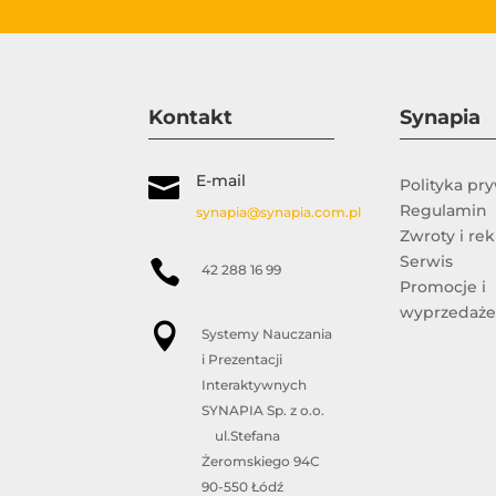
Kontakt
Synapia
E-mail

Polityka pr
Regulamin
synapia@synapia.com.pl
Zwroty i re
Serwis

42 288 16 99
Promocje i
wyprzedaż

Systemy Nauczania
i Prezentacji
Interaktywnych
SYNAPIA Sp. z o.o.
ul.Stefana
Żeromskiego 94C
90-550 Łódź