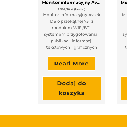
Monitor informacyjny Avtek DS 43 + Moduł WiFi/BT
2 964,30
zł
(brutto)
Monitor informacyjny Avtek
Mo
DS o przekątnej 75″ z
modułem WiFi/BT i
systemem przygotowania i
s
publikacji informacji
tekstowych i graficznych
Read More
Dodaj do
koszyka