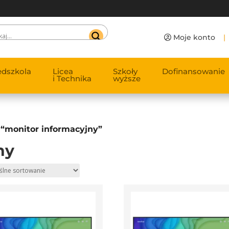
Moje konto
|
edszkola
Licea
Szkoły
Dofinansowanie
i Technika
wyższe
“monitor informacyjny”
ny