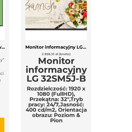
Monitor wielkoformatowy Newline STV-6524+
Monitor informacyjny LG 32SM5J-B
2 858,10
zł
(brutto)
Monitor
y”
informacyjny
ci
LG 32SM5J-B
u
Rozdzielczość: 1920 x
1080 (FullHD),
Przekątna: 32″,Tryb
pracy: 24/7,Jasność:
400 cd/m2, Orientacja
obrazu: Poziom &
Pion