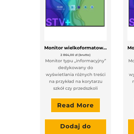
Monitor wielkoformatowy Newline STV-4324+
2 864,00
zł
(brutto)
Monitor typu „informacyjny”
Mo
dedykowany do
wyświetlania różnych treści
wy
na przykład na korytarzu
szkół czy przedszkoli
Read More
Dodaj do