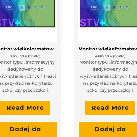
Monitor wielkoformatowy Newline STV-5524+
3 638,00
zł
(brutto)
4 665,00
zł
(brutto)
nitor typu „informacyjny”
Monitor typu „informacyjn
dedykowany do
dedykowany do
świetlania różnych treści
wyświetlania różnych treś
na przykład na korytarzu
na przykład na korytarz
szkół czy przedszkoli
szkół czy przedszkoli
Read More
Read More
Dodaj do
Dodaj do