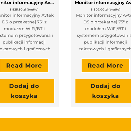
Monitor informacyjny Avtek DS 55 + Moduł WiFi/BT
3 825,30
zł
(brutto)
8 807,00
zł
(brutto)
nitor informacyjny Avtek
Monitor informacyjny Avt
DS o przekątnej 75″ z
DS o przekątnej 75″ z
modułem WiFi/BT i
modułem WiFi/BT i
ystemem przygotowania i
systemem przygotowania
publikacji informacji
publikacji informacji
tekstowych i graficznych
tekstowych i graficznyc
Read More
Read More
Dodaj do
Dodaj do
koszyka
koszyka