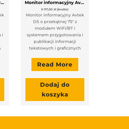
Monitor informacyjny Avtek DS 75 + Moduł WiFi/BT
Monitor informacyjny Avtek DS 65 + Moduł WiFi/BT
5 117,00
zł
(brutto)
ek
Monitor informacyjny Avtek
DS o przekątnej 75″ z
modułem WiFi/BT i
 i
systemem przygotowania i
publikacji informacji
h
tekstowych i graficznych
Read More
Dodaj do
koszyka