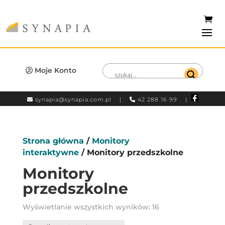
Moje Konto
synapia@synapia.com.pl
|
42 288 16 99 |
Strona główna
/
Monitory
interaktywne
/ Monitory przedszkolne
Monitory
przedszkolne
Wyświetlanie wszystkich wyników: 16