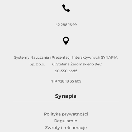

42 288 16 99

Systemy Nauczania i Prezentacji Interaktywnych SYNAPIA
Sp. z o.o. ul.Stefana Żeromskiego 94C
90-550 Łódź
NIP 728 18 35 609
Synapia
Polityka prywatności
Regulamin
Zwroty i reklamacje