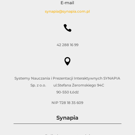
E-mail
synapia@synapia.com.pl

42 288 16 99

Systemy Nauczania i Prezentacji Interaktywnych SYNAPIA
Sp. z o.o. ul.Stefana Żeromskiego 94C
90-550 Łódź
NIP 728 18 35 609
Synapia