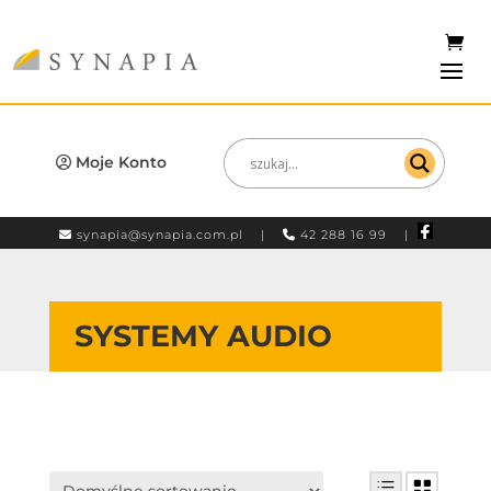
Moje Konto
synapia@synapia.com.pl
|
42 288 16 99 |
SYSTEMY AUDIO