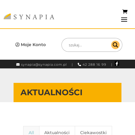
Moje Konto
synapia@synapia.com.pl
|
42 288 16 99 |
AKTUALNOŚCI
All
Aktualności
Ciekawostki