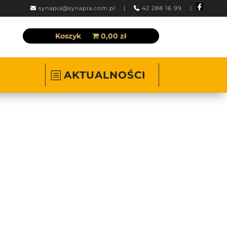
synapia@synapia.com.pl
|
42 288 16 99 |
Koszyk
0,00 zł
AKTUALNOŚCI