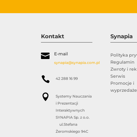
Kontakt
Synapia
E-mail

Polityka pr
Regulamin
synapia@synapia.com.pl
Zwroty i re
Serwis

42 288 16 99
Promocje i
wyprzedaż

Systemy Nauczania
i Prezentacji
Interaktywnych
SYNAPIA Sp. z o.o.
ul.Stefana
Żeromskiego 94C