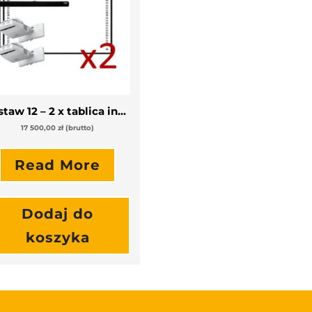
Zestaw 12 – 2 x tablica interaktywna z projektorem ultrakrótkoogniskowym i soundbar
17 500,00
zł
(brutto)
Read More
Dodaj do
koszyka