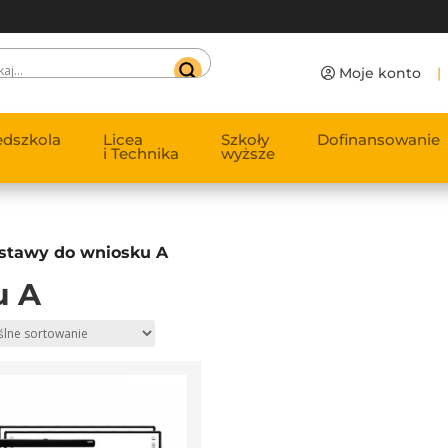
Moje konto
|
edszkola
Licea
Szkoły
Dofinansowanie
i Technika
wyższe
stawy do wniosku A
u A