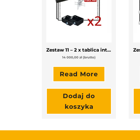
Zestaw 11 – 2 x tablica interaktywna z projektorem krótkoogniskowym i soundbar
14 000,00
zł
(brutto)
Read More
Dodaj do
koszyka