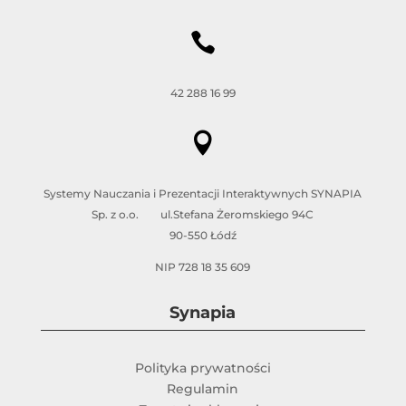

42 288 16 99

Systemy Nauczania i Prezentacji Interaktywnych SYNAPIA
Sp. z o.o. ul.Stefana Żeromskiego 94C
90-550 Łódź
NIP 728 18 35 609
Synapia
Polityka prywatności
Regulamin