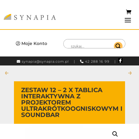
Moje Konto
synapia@synapia.com.pl
|
42 288 16 99 |
←
→
ZESTAW 12 – 2 X TABLICA
INTERAKTYWNA Z
PROJEKTOREM
ULTRAKRÓTKOOGNISKOWYM I
SOUNDBAR