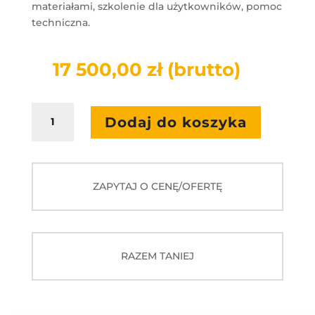
materiałami, szkolenie dla użytkowników, pomoc
techniczna.
17 500,00
zł
(brutto)
ilość
Dodaj do koszyka
Zestaw
12
-
2
ZAPYTAJ O CENĘ/OFERTĘ
x
tablica
interaktywna
z
projektorem
RAZEM TANIEJ
ultrakrótkoogniskowym
i
soundbar