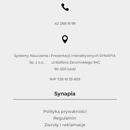

42 288 16 99

Systemy Nauczania i Prezentacji Interaktywnych SYNAPIA
Sp. z o.o. ul.Stefana Żeromskiego 94C
90-550 Łódź
NIP 728 18 35 609
Synapia
Polityka prywatności
Regulamin
Zwroty i reklamacje