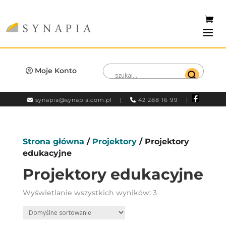
Moje Konto
synapia@synapia.com.pl
|
42 288 16 99 |
Strona główna
/
Projektory
/ Projektory
edukacyjne
Projektory edukacyjne
Wyświetlanie wszystkich wyników: 3