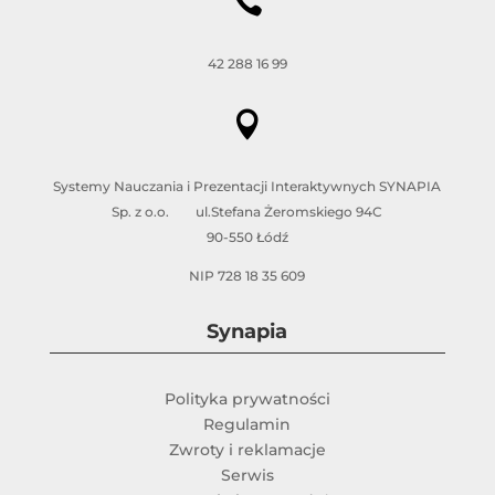

42 288 16 99

Systemy Nauczania i Prezentacji Interaktywnych SYNAPIA
Sp. z o.o. ul.Stefana Żeromskiego 94C
90-550 Łódź
NIP 728 18 35 609
Synapia
Polityka prywatności
Regulamin
Zwroty i reklamacje
Serwis