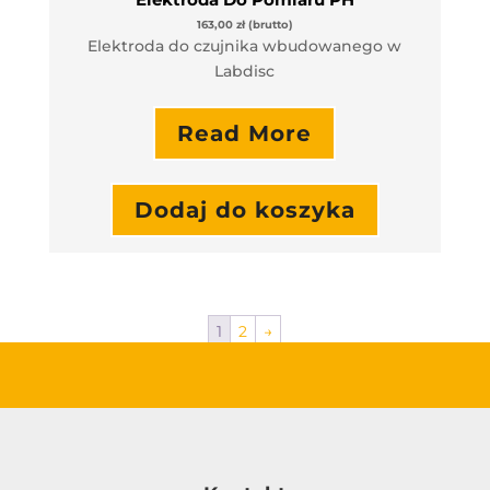
163,00
zł
(brutto)
Elektroda do czujnika wbudowanego w
Labdisc
Read More
Dodaj do koszyka
1
2
→