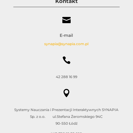
Kontakt

E-mail
synapia@synapia.com.pl

42 288 16 99

Systemy Nauczania i Prezentacji Interaktywnych SYNAPIA
Sp. z o.o. ul.Stefana Żeromskiego 94C
90-550 Łódź