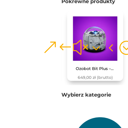
Pokrewne produkty
Monitor interaktywny Avtek TS 8 Lite G 86
Ozobot Bit Plus – robot z flamastrami
9 470,00
zł
(brutto)
649,00
zł
(brutto)
Wybierz kategorie