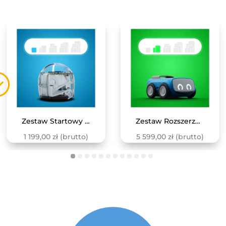
Zestaw Startowy z Ozobotem – pierwsze kroki w kodowaniu
Zestaw Rozszerzony z 4 robotami INDI
1 199,00
zł
(brutto)
5 599,00
zł
(brutto)