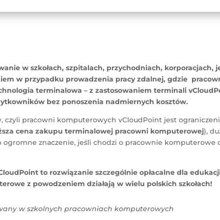
anie w szkołach, szpitalach, przychodniach, korporacjach,
iem w przypadku prowadzenia pracy zdalnej, gdzie pracow
chnologia terminalowa – z zastosowaniem terminali vCloudP
żytkowników bez ponoszenia nadmiernych kosztów.
 czyli pracowni komputerowych vCloudPoint jest ograniczeni
ższa cena zakupu terminalowej pracowni komputerowej
), d
to ogromne znaczenie, jeśli chodzi o pracownie komputerowe d
oudPoint to rozwiązanie szczególnie opłacalne dla edukacji 
erowe z powodzeniem działają w wielu polskich szkołach!
owany w szkolnych pracowniach komputerowych