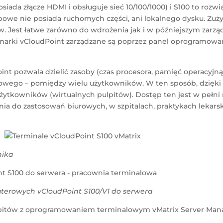
da złącze HDMI i obsługuje sieć 10/100/1000) i S100 to rozwią
owe nie posiada ruchomych części, ani lokalnego dysku. Zu
mów. Jest łatwe zarówno do wdrożenia jak i w późniejszym za
arki vCloudPoint zarządzane są poprzez panel oprogramowan
nt pozwala dzielić zasoby (czas procesora, pamięć operacyjn
owego – pomiędzy wielu użytkowników. W ten sposób, dzięki 
ytkowników (wirtualnych pulpitów). Dostęp ten jest w pełni 
ia do zastosowań biurowych, w szpitalach, praktykach lekarsk
nika
uterowych vCloudPoint S100/V1 do serwera
ulpitów z oprogramowaniem terminalowym vMatrix Server Man