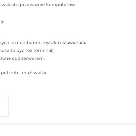
iowskich (przeważnie komputerów
Z:
nych z monitorem, myszką i klawiaturą.
oże to być też terminal)
czone są z serwerem.
 potrzeb i możliwości