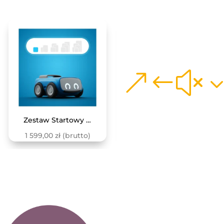
Zestaw Startowy z robotem INDI – pierwsze kroki w kodowaniu
GeniBot – robot z akcesoriami dodatkowymi i kartami
1 599,00
zł
(brutto)
799,00
zł
(brutto)