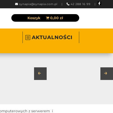
synapia@synapia.com.pl
|
42 288 16 99 |
Koszyk
0,00 zł
AKTUALNOŚCI
←
→
 komputerowych z serwerem i