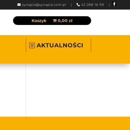
synapia@synapia.com.pl
|
42 288 16 99 |
Koszyk
0,00 zł
AKTUALNOŚCI