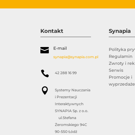
Kontakt
Synapia
E-mail

Polityka pr
Regulamin
synapia@synapia.com.pl
Zwroty i re
Serwis

42 288 16 99
Promocje i
wyprzedaż

Systemy Nauczania
i Prezentacji
Interaktywnych
SYNAPIA Sp. z o.o.
ul.Stefana
Żeromskiego 94C
90-550 Łódź