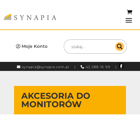
Moje Konto
synapia@synapia.com.pl
|
42 288 16 99 |
AKCESORIA DO
MONITORÓW