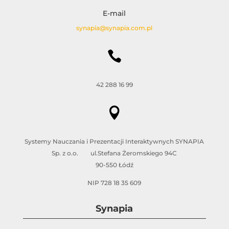
E-mail
synapia@synapia.com.pl

42 288 16 99

Systemy Nauczania i Prezentacji Interaktywnych SYNAPIA
Sp. z o.o. ul.Stefana Żeromskiego 94C
90-550 Łódź
NIP 728 18 35 609
Synapia