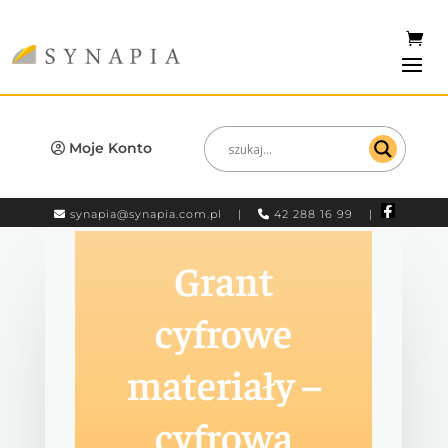
Moje Konto
synapia@synapia.com.pl
|
42 288 16 99 |
Grant
cyfrowe
materiały –
cyfrowa