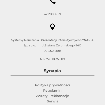

42 288 16 99

Systemy Nauczania i Prezentacji Interaktywnych SYNAPIA
Sp. z o.o. ul.Stefana Żeromskiego 94C
90-550 Łódź
NIP 728 18 35 609
Synapia
Polityka prywatności
Regulamin
Zwroty i reklamacje
Serwis