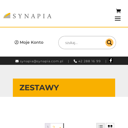
Moje Konto
synapia@synapia.com.pl
|
42 288 16 99 |
ZESTAWY
1
2
→