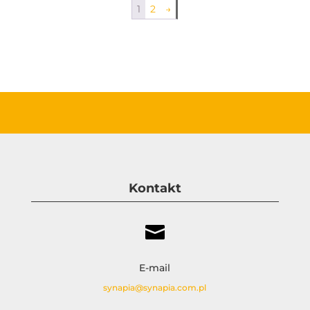
1
2
→
Kontakt

E-mail
synapia@synapia.com.pl