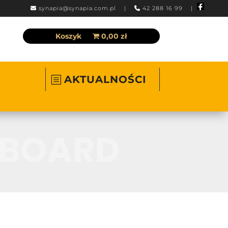
synapia@synapia.com.pl
|
42 288 16 99 |
Koszyk
0,00 zł
AKTUALNOŚCI
BOARD