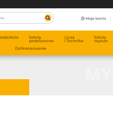
Moje konto
|
zedszkola
Szkoły
Licea
Szkoły
podstawowe
i Technika
wyższe
Dofinansowanie
MY