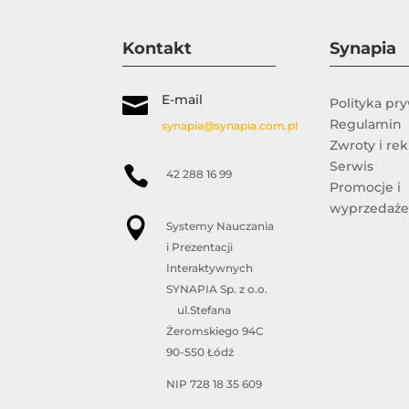
Kontakt
Synapia
E-mail

Polityka pr
Regulamin
synapia@synapia.com.pl
Zwroty i re
Serwis

42 288 16 99
Promocje i
wyprzedaż

Systemy Nauczania
i Prezentacji
Interaktywnych
SYNAPIA Sp. z o.o.
ul.Stefana
Żeromskiego 94C
90-550 Łódź
NIP 728 18 35 609