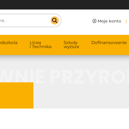
Moje konto
|
edszkola
Licea
Szkoły
Dofinansowanie
i Technika
wyższe
NIE PRZYRO