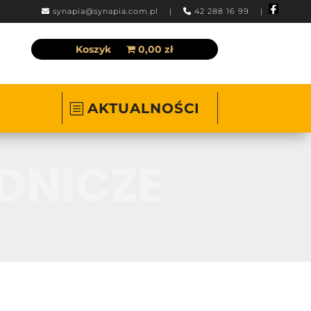
synapia@synapia.com.pl
|
42 288 16 99 |
Koszyk
0,00 zł
AKTUALNOŚCI
DNICZE