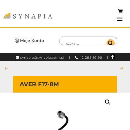
Moje Konto
synapia@synapia.com.pl
|
42 288 16 99 |
←
→
AVER F17-8M