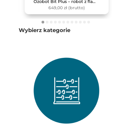
mio
Ozobot Bit Plus – robot z flamastrami
649,00
zł
(brutto)
Wybierz kategorie