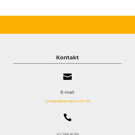
Kontakt

E-mail
synapia@synapia.com.pl

42 288 16 99