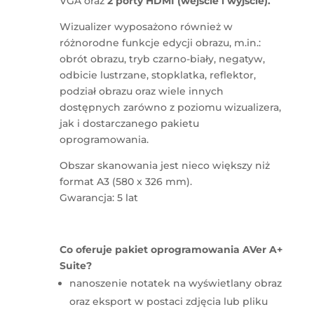
VGA oraz
2 porty HDMI (wejście i wyjście).
Wizualizer wyposażono również w
różnorodne funkcje edycji obrazu, m.in.:
obrót obrazu, tryb czarno-biały, negatyw,
odbicie lustrzane, stopklatka, reflektor,
podział obrazu oraz wiele innych
dostępnych zarówno z poziomu wizualizera,
jak i dostarczanego pakietu
oprogramowania.
Obszar skanowania jest nieco większy niż
format A3 (580 x 326 mm).
Gwarancja: 5 lat
Co oferuje pakiet oprogramowania AVer A+
Suite?
nanoszenie notatek na wyświetlany obraz
oraz eksport w postaci zdjęcia lub pliku