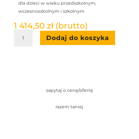
dla dzieci w wieku przedszkolnym,
wczesnoszkolnym i szkolnym
1 414,50
zł
(brutto)
ilość
Dodaj do koszyka
Bajkowe
zgadywanki
-
dodatkowy
pakiet
gier
do
Smartfloor
zapytaj o cenę/ofertę
razem taniej