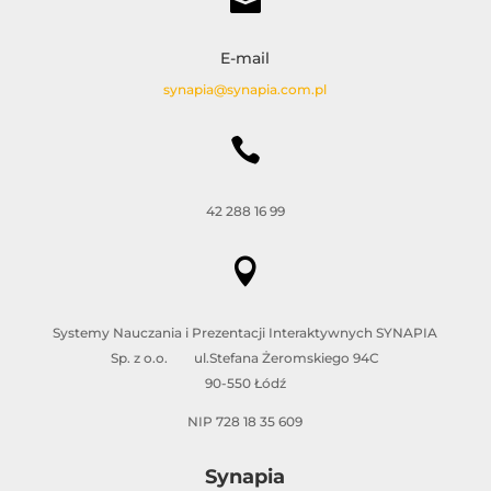

E-mail
synapia@synapia.com.pl

42 288 16 99

Systemy Nauczania i Prezentacji Interaktywnych SYNAPIA
Sp. z o.o. ul.Stefana Żeromskiego 94C
90-550 Łódź
NIP 728 18 35 609
Synapia