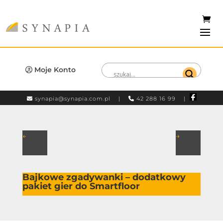
Moje Konto
synapia@synapia.com.pl
|
42 288 16 99 |
←
→
Bajkowe zgadywanki – dodatkowy
pakiet gier do Smartfloor