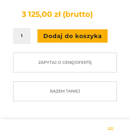
3 125,00
zł
(brutto)
ilość
Dodaj do koszyka
Drukarka
Canon
Seria
i-
ZAPYTAJ O CENĘ/OFERTĘ
SENSYS
X
C1533P
RAZEM TANIEJ