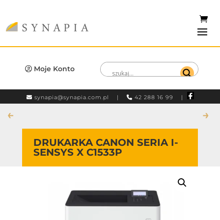
Moje Konto
synapia@synapia.com.pl
|
42 288 16 99 |
←
→
DRUKARKA CANON SERIA I-
SENSYS X C1533P