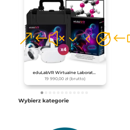
Zewnętrzny Czujnik Do Pomiaru Pojemności Płuc
eduLabVR Wirtualne Laboratoria Przyrodnicze (zestaw z goglami VR, 4 szt.)
19 990,00
zł
(brutto)
Wybierz kategorie