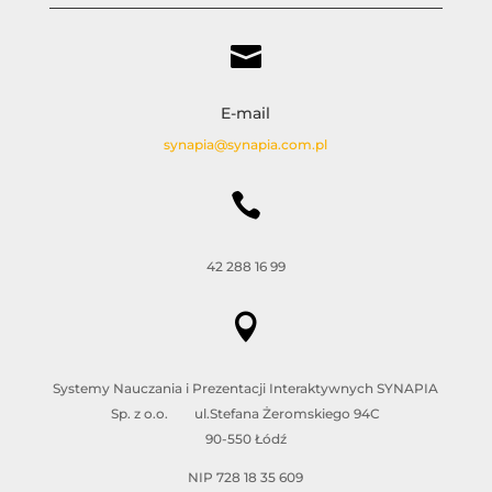

E-mail
synapia@synapia.com.pl

42 288 16 99

Systemy Nauczania i Prezentacji Interaktywnych SYNAPIA
Sp. z o.o. ul.Stefana Żeromskiego 94C
90-550 Łódź
NIP 728 18 35 609