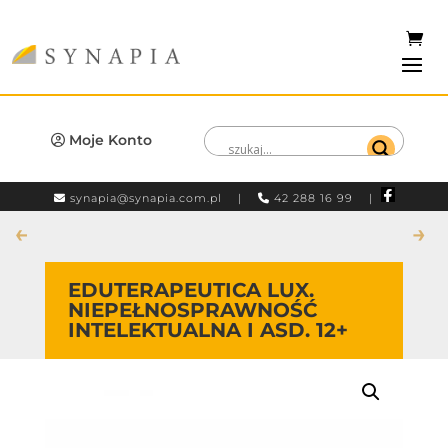
Moje Konto
synapia@synapia.com.pl
|
42 288 16 99 |
←
→
EDUTERAPEUTICA LUX.
NIEPEŁNOSPRAWNOŚĆ
INTELEKTUALNA I ASD. 12+