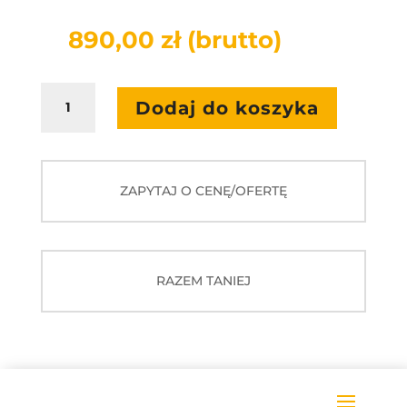
890,00
zł
(brutto)
ilość
Dodaj do koszyka
Eduterapeutica
LUX.
Niepełnosprawność
intelektualna
ZAPYTAJ O CENĘ/OFERTĘ
i
ASD.
12+
RAZEM TANIEJ