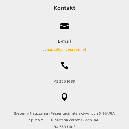
Kontakt

E-mail
synapia@synapia.com.pl

42 288 16 99

Systemy Nauczania i Prezentacji Interaktywnych SYNAPIA
Sp. z o.o. ul.Stefana Żeromskiego 94C
90-550 Łódź