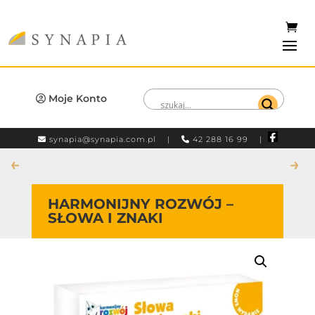
Moje Konto
synapia@synapia.com.pl
|
42 288 16 99 |
←
→
HARMONIJNY ROZWÓJ –
SŁOWA I ZNAKI