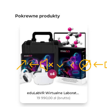
Pokrewne produkty
Zewnętrzny Czujnik Do Pomiaru Pojemności Płuc
eduLabVR Wirtualne Laboratoria Przyrodnicze (zestaw z goglami VR, 4 szt.)
19 990,00
zł
(brutto)