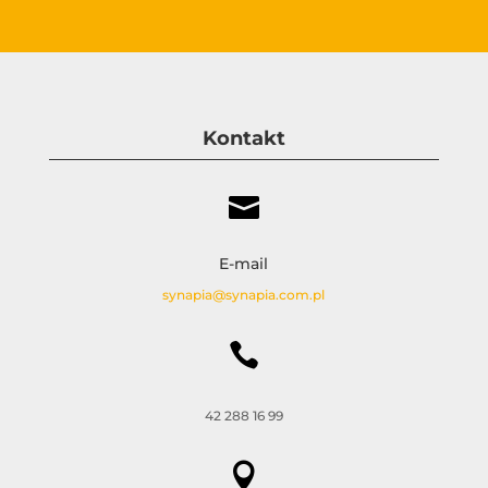
Kontakt

E-mail
synapia@synapia.com.pl

42 288 16 99
