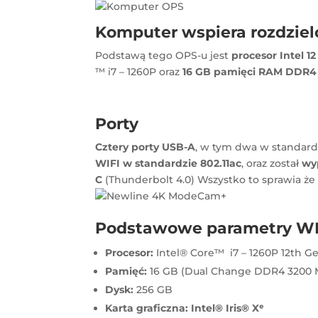
Komputer wspiera rozdziel
Podstawą tego OPS-u jest
procesor Intel 12
™ i7 – 1260P oraz
16 GB pamięci RAM
DDR4
Porty
Cztery porty USB-A
, w tym dwa w standar
WIFI w standardzie 802.11ac
, oraz został
wy
C
(Thunderbolt 4.0) Wszystko to sprawia ż
Podstawowe parametry W
Procesor:
Intel® Core™ i7 – 1260P 12th G
Pamięć:
16 GB (Dual Change DDR4 3200 
Dysk:
256 GB
Karta graficzna: Intel® Iris® Xᵉ