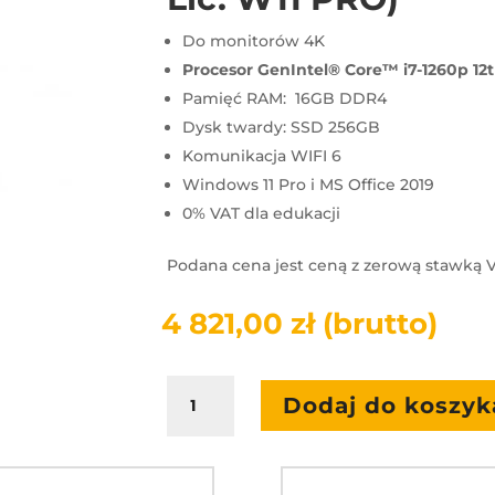
Do monitorów 4K
Procesor GenIntel® Core™ i7-1260p
12
Pamięć RAM: 16GB DDR4
Dysk twardy: SSD 256GB
Komunikacja WIFI 6
Windows 11 Pro i MS Office 2019
0% VAT dla edukacji
Podana cena jest ceną z zerową stawką V
4 821,00
zł
(brutto)
ilość
Dodaj do koszyk
Komputer
OPS
WB7C120U