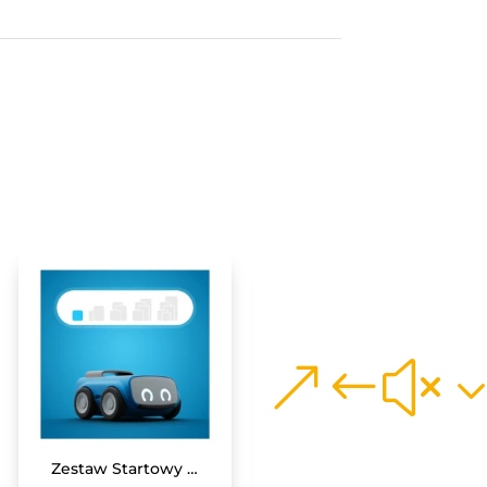
Zestaw Startowy z robotem INDI – pierwsze kroki w kodowaniu
GeniBot – robot z akcesoriami dodatkowymi i kartami