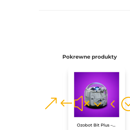
Pokrewne produkty
Monitor interaktywny Avtek TS 8 Lite G 86
Ozobot Bit Plus – robot z flamastrami