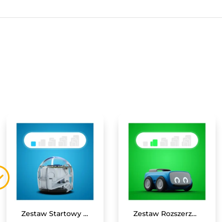
Zestaw Startowy z Ozobotem – pierwsze kroki w kodowaniu
Zestaw Rozszerzony z 4 robotami INDI