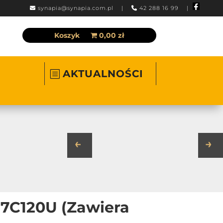
synapia@synapia.com.pl
|
42 288 16 99 |
Koszyk
0,00 zł
AKTUALNOŚCI
←
→
7C120U (Zawiera