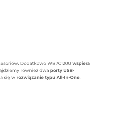
akcesoriów. Dodatkowo WB7C120U
wspiera
najdziemy również dwa
porty USB-
ca się w
rozwiązanie typu All-In-One
.