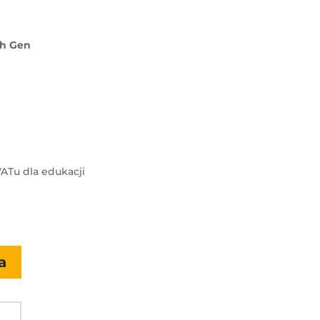
th
Gen
ATu dla edukacji
a