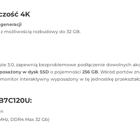
czość 4K
 generacji
z możliwością rozbudowy do 32 GB.
dzie 3.0, zapewnią bezproblemowe podłączenie dowolnych 
posażony w dysk SSD
o pojemności
256 GB
. Wśród portów z
e monitor interaktywny wyposażony w tę jednostkę przekształ
B7C120U:
en
MHz, DDR4 Max 32 Gb)