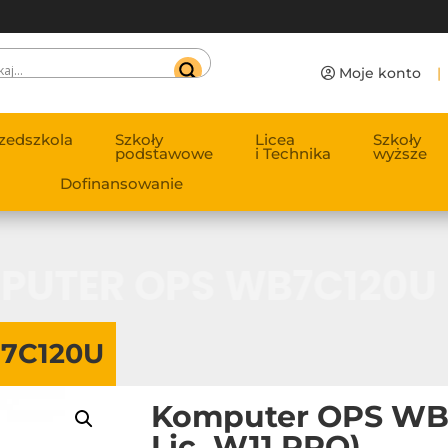
Moje konto
|
zedszkola
Szkoły
Licea
Szkoły
podstawowe
i Technika
wyższe
Dofinansowanie
PUTER OPS WB7C120U
7C120U
Komputer OPS WB
Lic. W11 PRO)