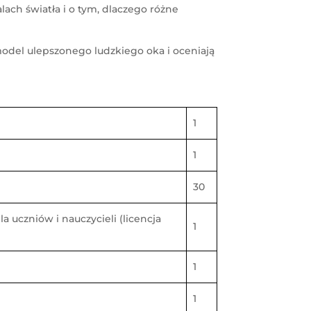
ach światła i o tym, dlaczego różne
model ulepszonego ludzkiego oka i oceniają
1
1
30
a uczniów i nauczycieli (licencja
1
1
1