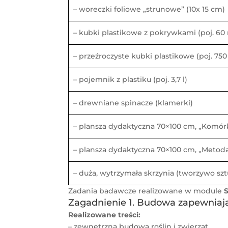
– woreczki foliowe „strunowe” (10x 15 cm)
– kubki plastikowe z pokrywkami (poj. 60 
– przeźroczyste kubki plastikowe (poj. 750
– pojemnik z plastiku (poj. 3,7 l)
– drewniane spinacze (klamerki)
– plansza dydaktyczna 70×100 cm, „Komórki
– plansza dydaktyczna 70×100 cm, „Metod
– duża, wytrzymała skrzynia (tworzywo sz
Zadania badawcze realizowane w module
Zagadnienie 1. Budowa zapewniając
Realizowane treści:
– zewnętrzna budowa roślin i zwierząt