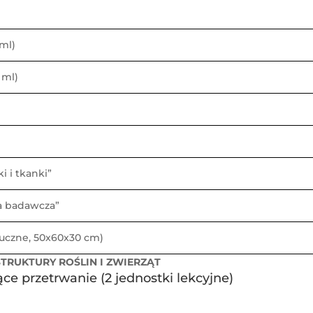
ml)
 ml)
 i tkanki”
a badawcza”
tuczne, 50x60x30 cm)
STRUKTURY ROŚLIN I ZWIERZĄT
e przetrwanie (2 jednostki lekcyjne)