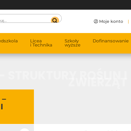
Moje konto
|
edszkola
Licea
Szkoły
Dofinansowanie
i Technika
wyższe
– STRUKTURY ROŚLIN I
ZWIERZĄT
 –
I