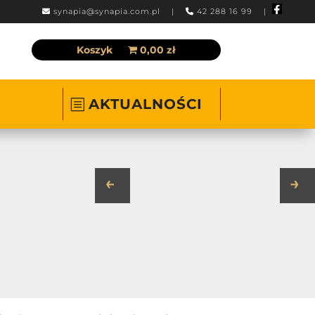
synapia@synapia.com.pl
|
42 288 16 99 |
Koszyk
0,00 zł
AKTUALNOŚCI
←
→