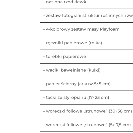
– nasiona rzodkiewki
– zestaw fotografii struktur roślinnych i z
– 4-kolorowy zestaw masy Playfoam
– ręczniki papierowe (rolka)
– torebki papierowe
– waciki bawełniane (kulki)
– papier ścierny (arkusz 5×5 cm)
– tacki ze styropianu (17×23 cm)
– woreczki foliowe „strunowe” (30×38 cm)
– woreczki foliowe „strunowe” (5x 7,5 cm)