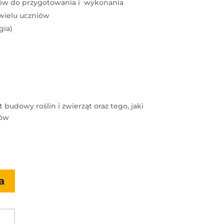
iów do przygotowania i wykonania
wielu uczniów
gia)
udowy roślin i zwierząt oraz tego, jaki
mów
a