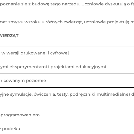
oznanie się z budową tego narządu. Uczniowie dyskutują o fal
emat zmysłu wzroku u różnych zwierząt, uczniowie projektują 
ZWIERZĄT
 w wersji drukowanej i cyfrowej
sanymi eksperymentami i projektami edukacyjnymi
óżnicowanym poziomie
ne symulacje, ćwiczenia, testy, podręczniki multimedialne) dl
z oprogramowaniem
w pudełku