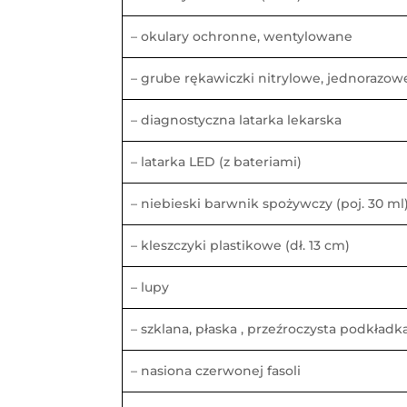
– okulary ochronne, wentylowane
– grube rękawiczki nitrylowe, jednorazow
– diagnostyczna latarka lekarska
– latarka LED (z bateriami)
– niebieski barwnik spożywczy (poj. 30 ml
– kleszczyki plastikowe (dł. 13 cm)
– lupy
– szklana, płaska , przeźroczysta podkładk
– nasiona czerwonej fasoli