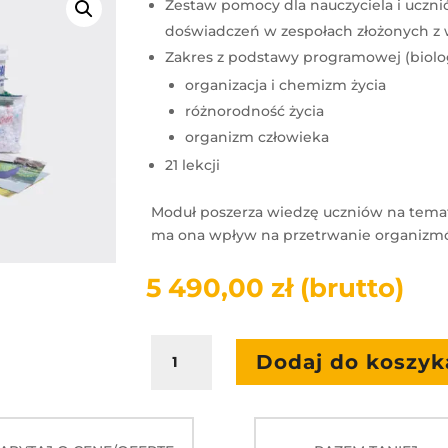
Zestaw pomocy dla nauczyciela i uczn
doświadczeń w zespołach złożonych z 
Zakres z podstawy programowej (biolo
organizacja i chemizm życia
różnorodność życia
organizm człowieka
21 lekcji
Moduł poszerza wiedzę uczniów na temat b
ma ona wpływ na przetrwanie organiz
5 490,00
zł
(brutto)
ilość
Dodaj do koszyk
LaboLAB
Biologia
-
Struktury