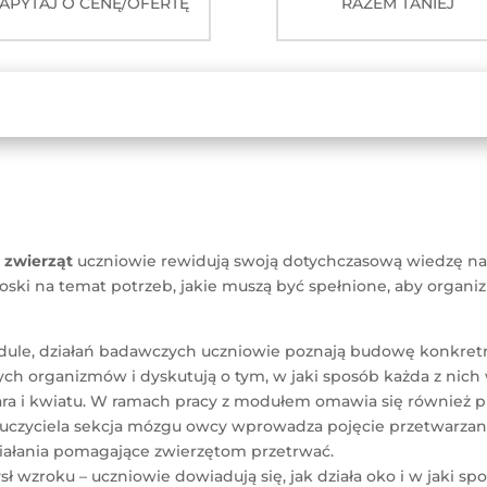
APYTAJ O CENĘ/OFERTĘ
RAZEM TANIEJ
roślin
i
zwierząt
i zwierząt
uczniowie rewidują swoją dotychczasową wiedzę na
ioski na temat potrzeb, jakie muszą być spełnione, aby organi
odule, działań badawczych uczniowie poznają budowę konkretnyc
ych organizmów i dyskutują o tym, w jaki sposób każda z nich
ra i kwiatu. W ramach pracy z modułem omawia się również pi
uczyciela sekcja mózgu owcy wprowadza pojęcie przetwarzani
ziałania pomagające zwierzętom przetrwać.
wzroku – uczniowie dowiadują się, jak działa oko i w jaki sp