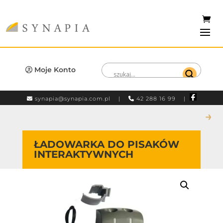
Moje Konto
synapia@synapia.com.pl
|
42 288 16 99 |
→
ŁADOWARKA DO PISAKÓW
INTERAKTYWNYCH