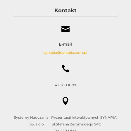
Kontakt

E-mail
synapia@synapia.com.pl

42 288 16 99

Systemy Nauczania i Prezentacji Interaktywnych SYNAPIA
Sp. z o.o. ul.Stefana Żeromskiego 94C
90-550 Łódź