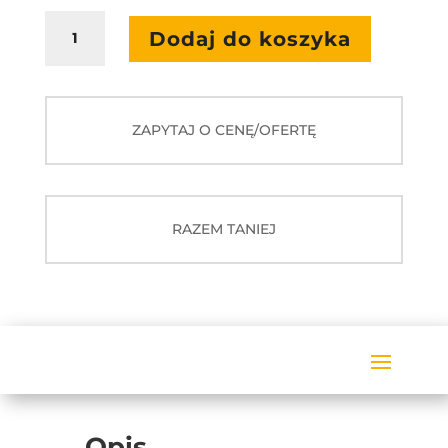
ilość
Dodaj do koszyka
Ładowarka
do
pisaków
interaktywnych
ZAPYTAJ O CENĘ/OFERTĘ
RAZEM TANIEJ
Opis