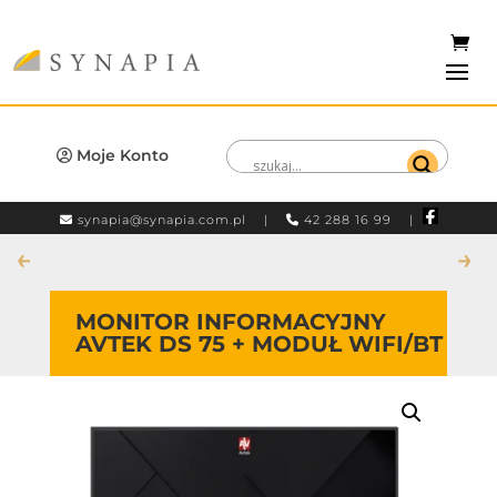
Moje Konto
synapia@synapia.com.pl
|
42 288 16 99 |
←
→
MONITOR INFORMACYJNY
AVTEK DS 75 + MODUŁ WIFI/BT