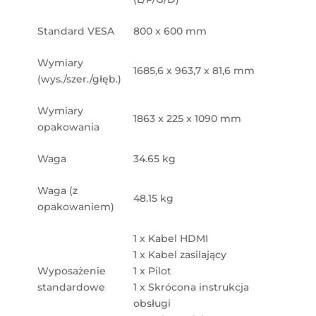
Standard VESA
800 x 600 mm
Wymiary
1685,6 x 963,7 x 81,6 mm
(wys./szer./głęb.)
Wymiary
1863 x 225 x 1090 mm
opakowania
Waga
34.65 kg
Waga (z
48.15 kg
opakowaniem)
1 x Kabel HDMI
1 x Kabel zasilający
Wyposażenie
1 x Pilot
standardowe
1 x Skrócona instrukcja
obsługi