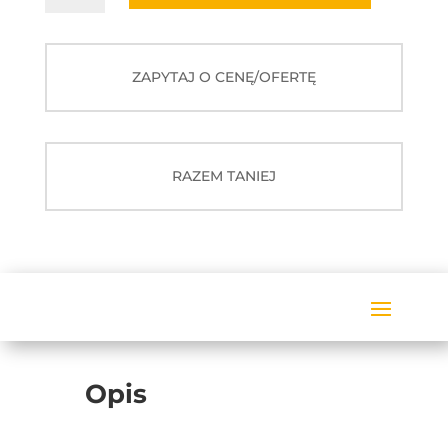
informacyjny
Avtek
DS
ZAPYTAJ O CENĘ/OFERTĘ
75
+
Moduł
WiFi/BT
RAZEM TANIEJ
Opis