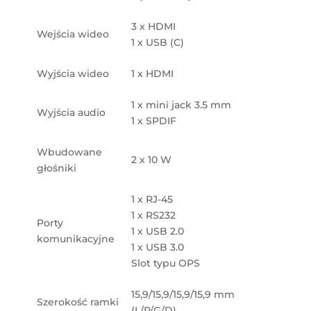
3 x HDMI
Wejścia wideo
1 x USB (C)
Wyjścia wideo
1 x HDMI
1 x mini jack 3.5 mm
Wyjścia audio
1 x SPDIF
Wbudowane
2 x 10 W
głośniki
1 x RJ-45
1 x RS232
Porty
1 x USB 2.0
komunikacyjne
1 x USB 3.0
Slot typu OPS
15,9/15,9/15,9/15,9 mm
Szerokość ramki
(L/P/G/D)