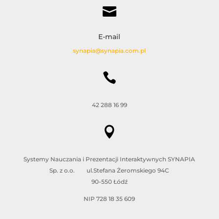

E-mail
synapia@synapia.com.pl

42 288 16 99

Systemy Nauczania i Prezentacji Interaktywnych SYNAPIA
Sp. z o.o. ul.Stefana Żeromskiego 94C
90-550 Łódź
NIP 728 18 35 609