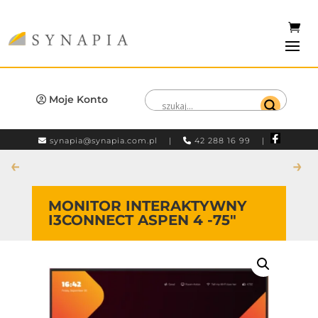
Moje Konto
synapia@synapia.com.pl
|
42 288 16 99 |
←
→
MONITOR INTERAKTYWNY
I3CONNECT ASPEN 4 -75″