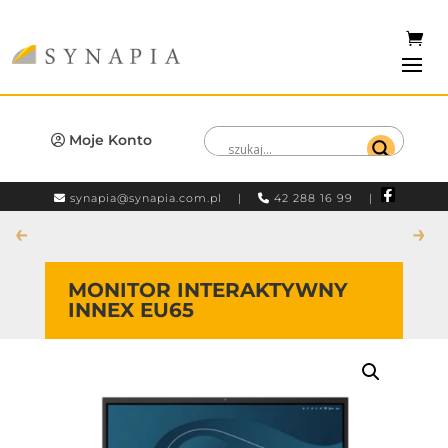
Moje Konto
synapia@synapia.com.pl
|
42 288 16 99 |
←
→
MONITOR INTERAKTYWNY
INNEX EU65