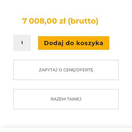
7 008,00
zł
(brutto)
ilość
Dodaj do koszyka
Monitor
interaktywny
Innex
EU65
ZAPYTAJ O CENĘ/OFERTĘ
RAZEM TANIEJ