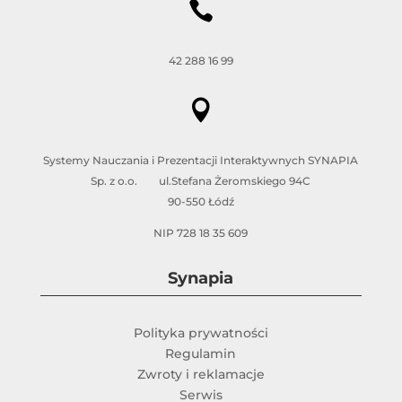

42 288 16 99

Systemy Nauczania i Prezentacji Interaktywnych SYNAPIA
Sp. z o.o. ul.Stefana Żeromskiego 94C
90-550 Łódź
NIP 728 18 35 609
Synapia
Polityka prywatności
Regulamin
Zwroty i reklamacje
Serwis