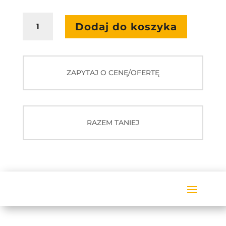
ilość
Dodaj do koszyka
Monitor
interaktywny
myBoard
Titan
ZAPYTAJ O CENĘ/OFERTĘ
75"
VAT
0%
RAZEM TANIEJ