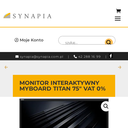
Moje Konto
synapia@synapia.com.pl
|
42 288 16 99 |
←
→
MONITOR INTERAKTYWNY
MYBOARD TITAN 75″ VAT 0%