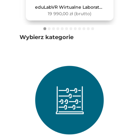
Zewnętrzny Czujnik Do Pomiaru Pojemności Płuc
eduLabVR Wirtualne Laboratoria Przyrodnicze (zestaw z goglami VR, 4 szt.)
19 990,00
zł
(brutto)
Wybierz kategorie