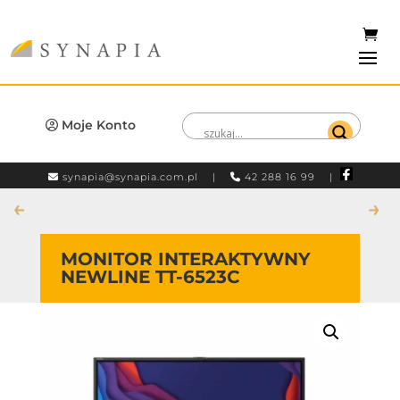
Moje Konto
synapia@synapia.com.pl
|
42 288 16 99 |
←
→
MONITOR INTERAKTYWNY
NEWLINE TT-6523C