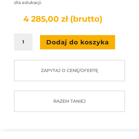
dla edukacji.
4 285,00
zł
(brutto)
ilość
Dodaj do koszyka
Monitor
interaktywny
Newline
TT-
ZAPYTAJ O CENĘ/OFERTĘ
6523C
RAZEM TANIEJ