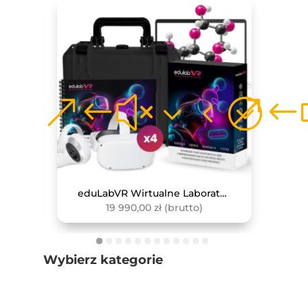
Zewnętrzny Czujnik Do Pomiaru Pojemności Płuc
eduLabVR Wirtualne Laboratoria Przyrodnicze (zestaw z goglami VR, 4 szt.)
19 990,00
zł
(brutto)
Wybierz kategorie