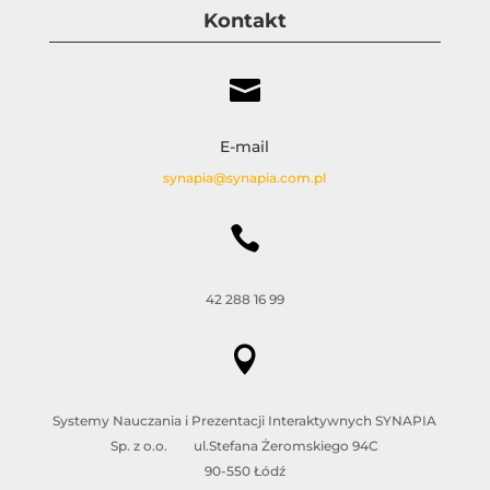
Kontakt

E-mail
synapia@synapia.com.pl

42 288 16 99

Systemy Nauczania i Prezentacji Interaktywnych SYNAPIA
Sp. z o.o. ul.Stefana Żeromskiego 94C
90-550 Łódź