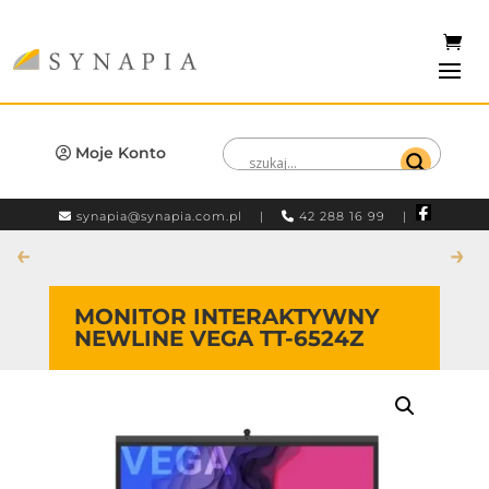
Moje Konto
synapia@synapia.com.pl
|
42 288 16 99 |
←
→
MONITOR INTERAKTYWNY
NEWLINE VEGA TT-6524Z