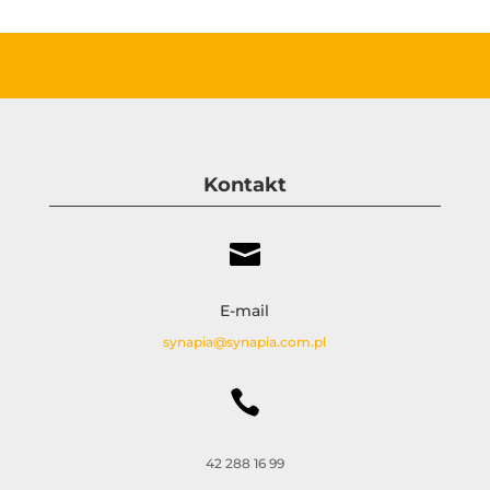
Kontakt

E-mail
synapia@synapia.com.pl

42 288 16 99