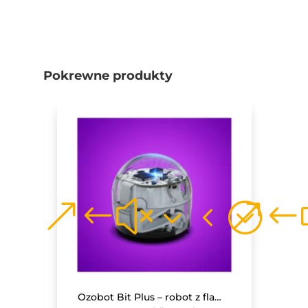
Pokrewne produkty
Monitor interaktywny Avtek TS 8 Lite G 86
Ozobot Bit Plus – robot z flamastrami