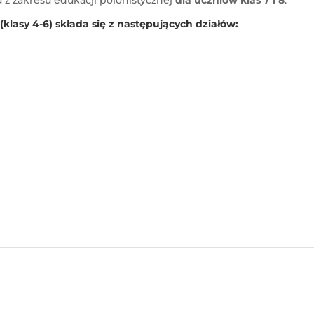
 z zakresu edukacji polonistycznej
dla uczniów klas 7 i 8
.
klasy 4-6) składa się z następujących działów: