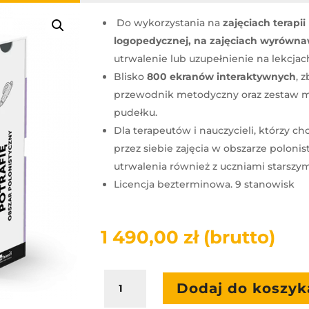
Do wykorzystania na
zajęciach terapi
logopedycznej, na zajęciach wyrówna
utrwalenie lub uzupełnienie na lekcjac
Blisko
800 ekranów interaktywnych
, 
przewodnik metodyczny oraz zestaw 
pudełku.
Dla terapeutów i nauczycieli, którzy c
przez siebie zajęcia w obszarze poloni
utrwalenia również z uczniami starszymi
Licencja bezterminowa. 9 stanowisk
1 490,00
zł
(brutto)
ilość
Dodaj do koszyk
mTalent.
Potrafię.