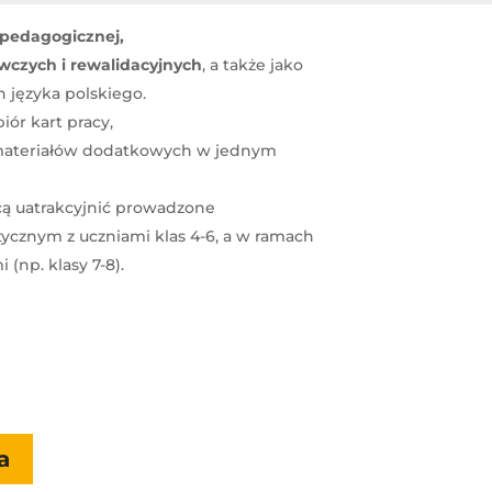
i pedagogicznej,
wczych i rewalidacyjnych
, a także jako
h języka polskiego.
zbiór kart pracy,
materiałów dodatkowych w jednym
hcą uatrakcyjnić prowadzone
stycznym z uczniami klas 4-6, a w ramach
 (np. klasy 7-8).
a