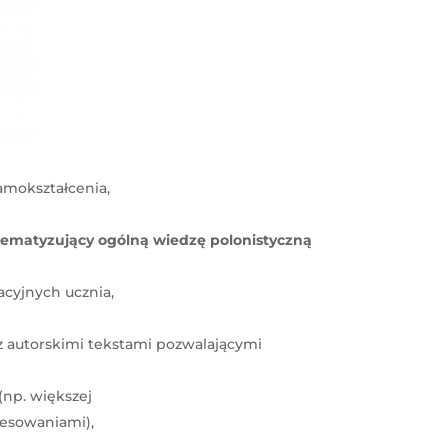
amokształcenia,
stematyzujący ogólną wiedzę polonistyczną
acyjnych ucznia,
z autorskimi tekstami pozwalającymi
(np. większej
resowaniami),