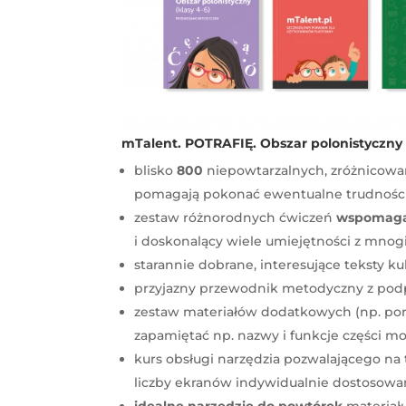
mTalent. POTRAFIĘ. Obszar polonistyczny (
blisko
800
niepowtarzalnych, zróżnicowan
pomagają pokonać ewentualne trudności
zestaw różnorodnych ćwiczeń
wspomagaj
i doskonalący wiele umiejętności z mnog
starannie dobrane, interesujące teksty k
przyjazny przewodnik metodyczny z podp
zestaw materiałów dodatkowych (np. pora
zapamiętać np. nazwy i funkcje części mow
kurs obsługi narzędzia pozwalającego na
liczby ekranów indywidualnie dostosowa