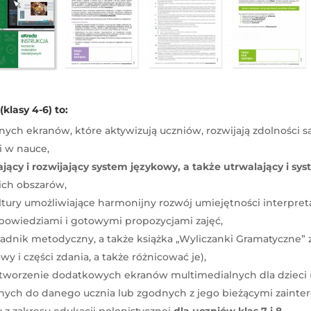
klasy 4-6) to:
ych ekranów, które aktywizują uczniów, rozwijają zdolności s
 w nauce,
ący i rozwijający system językowy, a także utrwalający i sy
ich obszarów,
ultury umożliwiające harmonijny rozwój umiejętności interpret
owiedziami i gotowymi propozycjami zajęć,
dnik metodyczny, a także książka „Wyliczanki Gramatyczne” 
y i części zdania, a także różnicować je),
 tworzenie dodatkowych ekranów multimedialnych dla dzieci 
nych do danego ucznia lub zgodnych z jego bieżącymi zainte