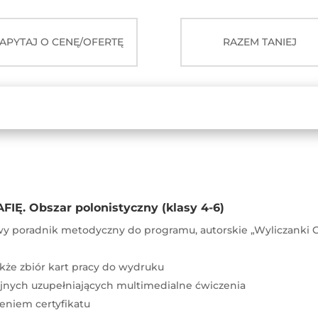
Obszar
polonistyczny
APYTAJ O CENĘ/OFERTĘ
RAZEM TANIEJ
Kl.
4-
6
IĘ. Obszar polonistyczny (klasy 4-6)
owy poradnik metodyczny do programu, autorskie „Wyliczanki G
kże zbiór kart pracy do wydruku
jnych uzupełniających multimedialne ćwiczenia
eniem certyfikatu