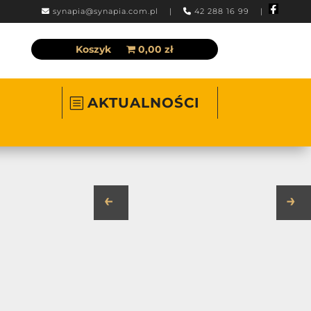
synapia@synapia.com.pl
|
42 288 16 99 |
Koszyk
0,00 zł
AKTUALNOŚCI
←
→