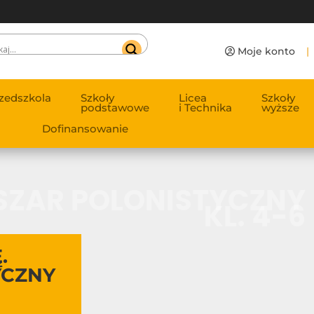
Moje konto
|
zedszkola
Szkoły
Licea
Szkoły
podstawowe
i Technika
wyższe
Dofinansowanie
BSZAR POLONISTYCZNY
KL. 4-6
.
YCZNY