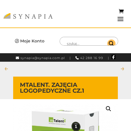
Moje Konto
synapia@synapia.com.pl
|
42 288 16 99 |
←
→
MTALENT. ZAJĘCIA
LOGOPEDYCZNE CZ.1