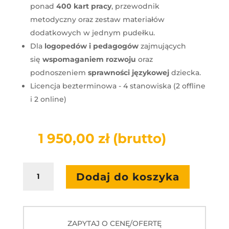
ponad
400 kart pracy
, przewodnik
metodyczny oraz zestaw materiałów
dodatkowych w jednym pudełku.
Dla
logopedów i pedagogów
zajmujących
się
wspomaganiem rozwoju
oraz
podnoszeniem
sprawności językowej
dziecka.
Licencja bezterminowa - 4 stanowiska (2 offline
i 2 online)
1 950,00
zł
(brutto)
ilość
Dodaj do koszyka
mTalent.
Zajęcia
logopedyczne
cz.1
ZAPYTAJ O CENĘ/OFERTĘ