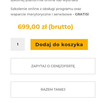
szkolnej platformie online lub wydruku
Szkolenie online z obsługi programu oraz
wsparcie merytoryczne i serwisowe
-
GRATIS!
699,00
zł
(brutto)
ilość
Dodaj do koszyka
Multimedialne
ilustracje
przedmiotowe
BIOLOGIA
ZAPYTAJ O CENĘ/OFERTĘ
ponadpodstawowa
RAZEM TANIEJ