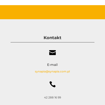
Kontakt

E-mail
synapia@synapia.com.pl

42 288 16 99