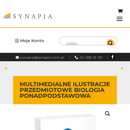
Moje Konto
synapia@synapia.com.pl
|
42 288 16 99 |
←
→
MULTIMEDIALNE ILUSTRACJE
PRZEDMIOTOWE BIOLOGIA
PONADPODSTAWOWA