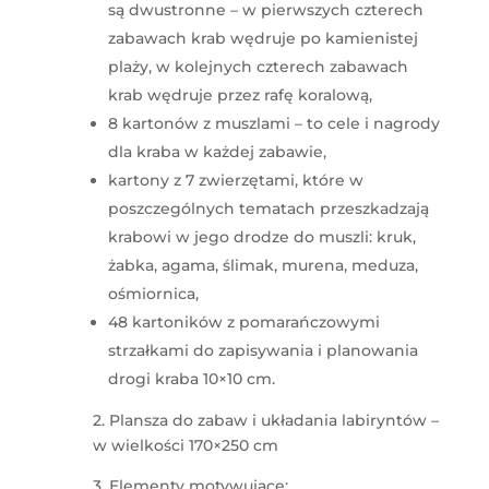
są dwustronne – w pierwszych czterech
zabawach krab wędruje po kamienistej
plaży, w kolejnych czterech zabawach
krab wędruje przez rafę koralową,
8 kartonów z muszlami – to cele i nagrody
dla kraba w każdej zabawie,
kartony z 7 zwierzętami, które w
poszczególnych tematach przeszkadzają
krabowi w jego drodze do muszli: kruk,
żabka, agama, ślimak, murena, meduza,
ośmiornica,
48 kartoników z pomarańczowymi
strzałkami do zapisywania i planowania
drogi kraba 10×10 cm.
2. Plansza do zabaw i układania labiryntów –
w wielkości 170×250 cm
3. Elementy motywujące: