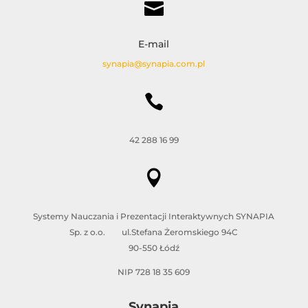

E-mail
synapia@synapia.com.pl

42 288 16 99

Systemy Nauczania i Prezentacji Interaktywnych SYNAPIA
Sp. z o.o. ul.Stefana Żeromskiego 94C
90-550 Łódź
NIP 728 18 35 609
Synapia