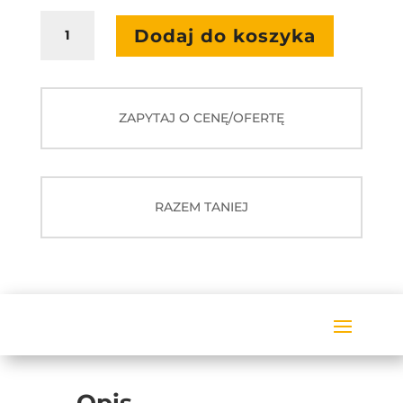
ilość
Dodaj do koszyka
Programowanie
z
krabem
ZAPYTAJ O CENĘ/OFERTĘ
RAZEM TANIEJ