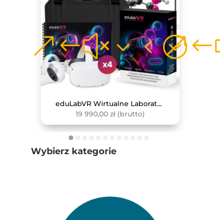
Zewnętrzny Czujnik Do Pomiaru Pojemności Płuc
eduLabVR Wirtualne Laboratoria Przyrodnicze (zestaw z goglami VR, 4 szt.)
19 990,00
zł
(brutto)
Wybierz kategorie