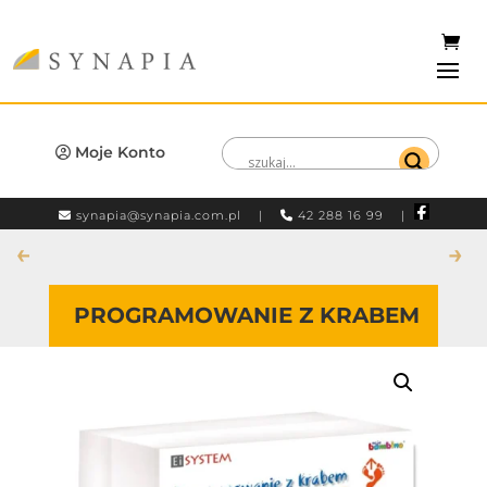
Moje Konto
synapia@synapia.com.pl
|
42 288 16 99 |
←
→
PROGRAMOWANIE Z KRABEM