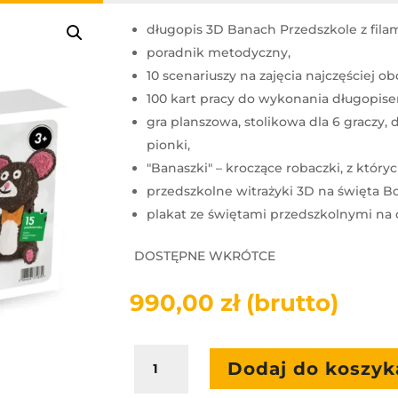
długopis 3D Banach Przedszkole z fila
poradnik metodyczny,
10 scenariuszy na zajęcia najczęściej 
100 kart pracy do wykonania długopis
gra planszowa, stolikowa dla 6 graczy,
pionki,
"Banaszki" – kroczące robaczki, z któr
przedszkolne witrażyki 3D na święta B
plakat ze świętami przedszkolnymi na 
DOSTĘPNE WKRÓTCE
990,00
zł
(brutto)
ilość
Dodaj do koszyk
Święta
z