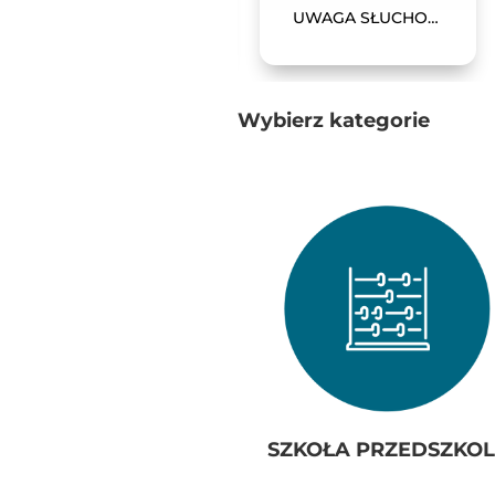
Podłoga interaktywna SmartFloor Standard
UWAGA SŁUCHOWA PRO
15 499,00
zł
(brutto)
Wybierz kategorie
SZKOŁA PRZEDSZKOL