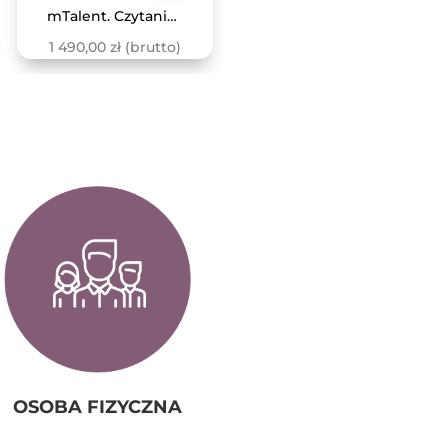
mTalent. Czytanie ze zrozumieniem
mTalent. Czytanie. Litery
1 490,00
zł
(brutto)
OSOBA FIZYCZNA