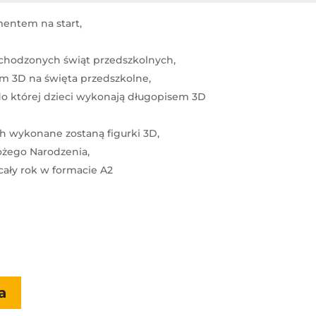
mentem na start,
obchodzonych świąt przedszkolnych,
em 3D na święta przedszkolne,
 do której dzieci wykonają długopisem 3D
ych wykonane zostaną figurki 3D,
ożego Narodzenia,
cały rok w formacie A2
a