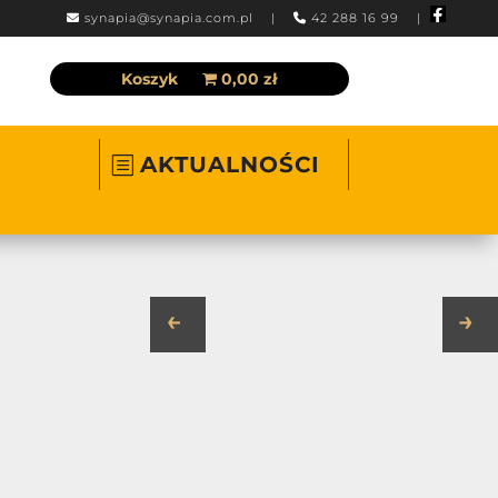
synapia@synapia.com.pl
|
42 288 16 99 |
Koszyk
0,00 zł
AKTUALNOŚCI
←
→