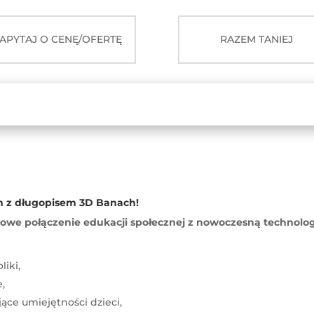
długopisem
3D
APYTAJ O CENĘ/OFERTĘ
RAZEM TANIEJ
BANACH
-
moduł
dla
przedszkoli
h z długopisem 3D Banach!
towe połączenie edukacji społecznej z nowoczesną technolo
liki,
,
ące umiejętności dzieci,