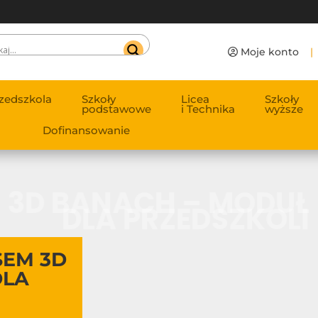
Moje konto
|
zedszkola
Szkoły
Licea
Szkoły
podstawowe
i Technika
wyższe
Dofinansowanie
M 3D BANACH – MODUŁ
DLA PRZEDSZKOLI
SEM 3D
DLA