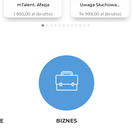
mTalent. Afazja
Uwaga Słuchowa PRO DIAGNOZA+TERAPIA 4.0
1 950,00
zł
(brutto)
74 999,00
zł
(brutto)
E
BIZNES