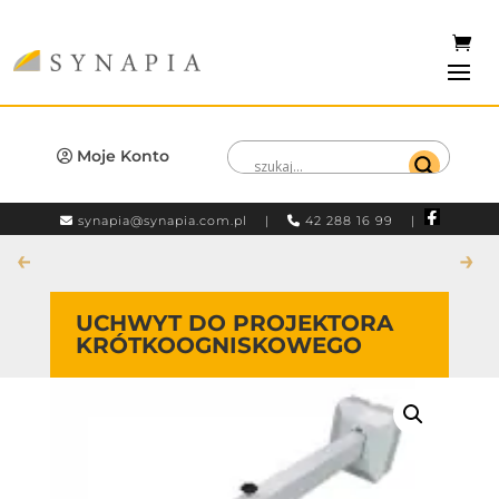
Moje Konto
synapia@synapia.com.pl
|
42 288 16 99 |
←
→
UCHWYT DO PROJEKTORA
KRÓTKOOGNISKOWEGO