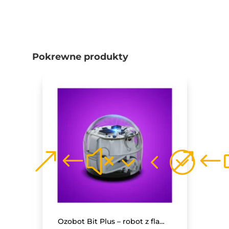
Pokrewne produkty
Monitor interaktywny Avtek TS 8 Lite G 86
Ozobot Bit Plus – robot z flamastrami