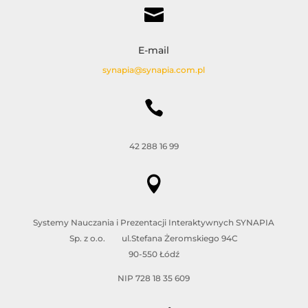

E-mail
synapia@synapia.com.pl

42 288 16 99

Systemy Nauczania i Prezentacji Interaktywnych SYNAPIA
Sp. z o.o. ul.Stefana Żeromskiego 94C
90-550 Łódź
NIP 728 18 35 609