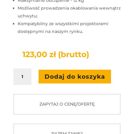
Maksymalne obciążenie - 12 kg
Możliwość prowadzenia okablowania wewnątrz
uchwytu;
Kompatybilny ze wszystkimi projektorami
dostępnymi na naszym rynku.
123,00
zł
(brutto)
ilość
Dodaj do koszyka
Uchwyt
do
projektora
krótkoogniskowego
ZAPYTAJ O CENĘ/OFERTĘ
RAZEM TANIEJ