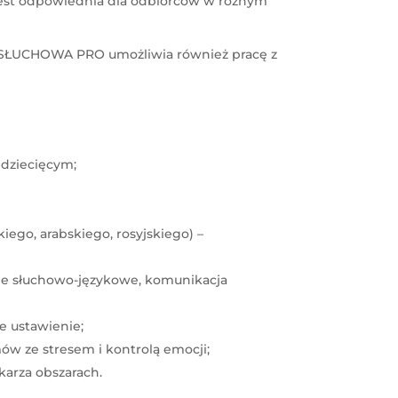
 jest odpowiednia dla odbiorców w różnym
GA SŁUCHOWA PRO umożliwia również pracę z
dziecięcym;
ego, arabskiego, rosyjskiego) –
cje słuchowo-językowe, komunikacja
łe ustawienie;
ów ze stresem i kontrolą emocji;
karza obszarach.