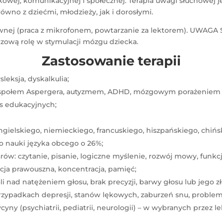
kowej, komunikacyjnej i społecznej. Terapia uwagi słuchowej
ówno z dziećmi, młodzieży, jak i dorosłymi.
aktywnej (praca z mikrofonem, powtarzanie za lektorem). UWA
zową rolę w stymulacji mózgu dziecka.
Zastosowanie terapii
sleksja, dyskalkulia;
espołem Aspergera, autyzmem, ADHD, mózgowym porażeniem 
s edukacyjnych;
elskiego, niemieckiego, francuskiego, hiszpańskiego, chiński
 nauki języka obcego o 26%;
rów: czytanie, pisanie, logiczne myślenie, rozwój mowy, funk
acja prawouszna, koncentracja, pamięć;
li nad natężeniem głosu, brak precyzji, barwy głosu lub jego z
przypadkach depresji, stanów lękowych, zaburzeń snu, problem
ny (psychiatrii, pediatrii, neurologii) – w wybranych przez le