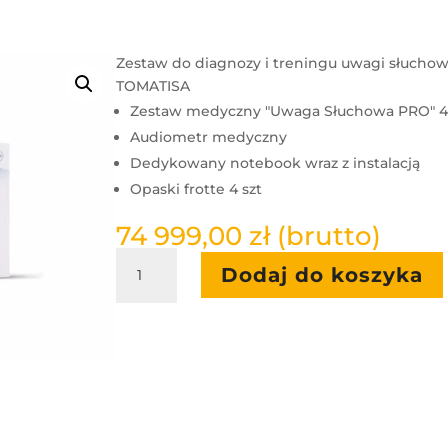
Zestaw do diagnozy i treningu uwagi słuchowe
TOMATISA
Zestaw medyczny "Uwaga Słuchowa PRO" 4
Audiometr medyczny
Dedykowany notebook wraz z instalacją
Opaski frotte 4 szt
74 999,00
zł
(brutto)
ilość
Dodaj do koszyka
Uwaga
Słuchowa
PRO
DIAGNOZA+TERAPIA
4.0