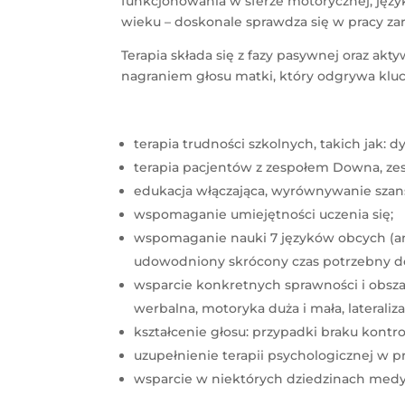
funkcjonowania w sferze motorycznej, języ
wieku – doskonale sprawdza się w pracy zar
Terapia składa się z fazy pasywnej oraz 
nagraniem głosu matki, który odgrywa kluc
terapia trudności szkolnych, takich jak: dy
terapia pacjentów z zespołem Downa, z
edukacja włączająca, wyrównywanie szan
wspomaganie umiejętności uczenia się;
wspomaganie nauki 7 języków obcych (angi
udowodniony skrócony czas potrzebny do
wsparcie konkretnych sprawności i obsza
werbalna, motoryka duża i mała, lateraliz
kształcenie głosu: przypadki braku kontro
uzupełnienie terapii psychologicznej w 
wsparcie w niektórych dziedzinach medycy