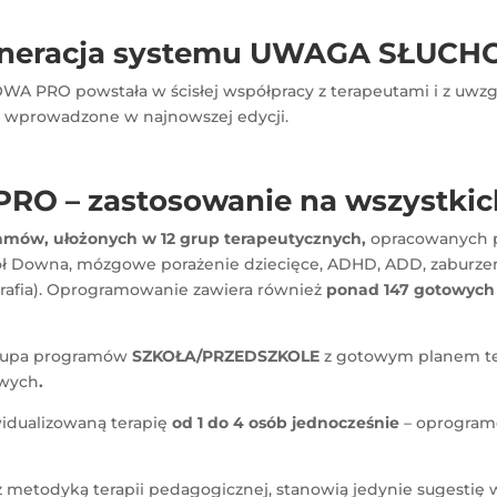
neracja systemu UWAGA SŁUC
 PRO powstała w ścisłej współpracy z terapeutami i z uwzgl
 wprowadzone w najnowszej edycji.
 – zastosowanie na wszystkich
amów, ułożonych w 12 grup terapeutycznych,
opracowanych po
ół Downa, mózgowe porażenie dziecięce, ADHD, ADD, zaburzeni
tografia). Oprogramowanie zawiera również
ponad 147 gotowyc
 grupa programów
SZKOŁA/PRZEDSZKOLE
z gotowym planem te
owych
.
dualizowaną terapię
od 1 do 4 osób jednocześnie
– oprogramo
 metodyką terapii pedagogicznej, stanowią jedynie sugestię