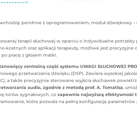
odzą: pendrive z oprogramowaniem, moduł dźwiękowy – elek
wanej terapii słuchowej w oparciu o indywidualne potrzeby 
o-kostnych oraz aplikacji terapeuty, możliwe jest precyzyjne
 aż po pracę z głosem matki.
stanowiący centralną część systemu
UWAGI SŁUCHOWEJ PR
yfrowego przetwarzania dźwięku (DSP). Zawiera wysokiej jakoś
C), a także precyzyjnie sterowane wyjścia słuchawek powiet
zetwarzania audio, zgodnie z metodą prof. A. Tomatisa
, umoż
tykę torów sygnałowych, co
zapewnia najwyższą efektywność te
ogramowanie, które pozwala na pełną konfigurację parametrów 