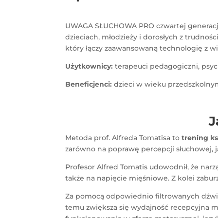
UWAGA SŁUCHOWA PRO czwartej generacji to
dzieciach, młodzieży i dorosłych z trudnośc
który łączy zaawansowaną technologię z wie
Użytkownicy:
terapeuci pedagogiczni, psyc
Beneficjenci:
dzieci w wieku przedszkolnym (
J
Metoda prof. Alfreda Tomatisa to
trening k
zarówno na poprawę percepcji słuchowej, ja
Profesor Alfred Tomatis udowodnił, że nar
także na napięcie mięśniowe. Z kolei zabu
Za pomocą odpowiednio filtrowanych dźwię
temu zwiększa się wydajność recepcyjna 