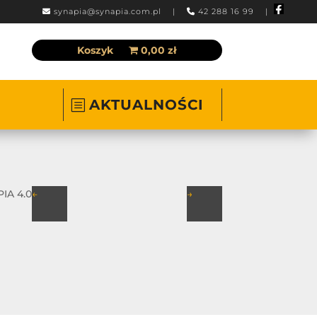
synapia@synapia.com.pl
|
42 288 16 99 |
Koszyk
0,00 zł
AKTUALNOŚCI
IA 4.0
←
→