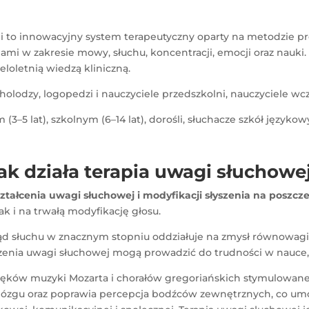
 innowacyjny system terapeutyczny oparty na metodzie prof.
iami w zakresie mowy, słuchu, koncentracji, emocji oraz nauki
loletnią wiedzą kliniczną.
holodzy, logopedzi i nauczyciele przedszkolni, nauczyciele w
3–5 lat), szkolnym (6–14 lat), dorośli, słuchacze szkół językow
ak działa terapia uwagi słuchowe
ształcenia uwagi słuchowej i modyfikacji słyszenia na poszcz
k i na trwałą modyfikację głosu.
ząd słuchu w znacznym stopniu oddziałuje na zmysł równowagi
rzenia uwagi słuchowej mogą prowadzić do trudności w nauce,
ków muzyki Mozarta i chorałów gregoriańskich stymulowane 
mózgu oraz poprawia percepcja bodźców zewnętrznych, co um