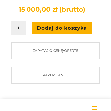
15 000,00
zł
(brutto)
ilość
Dodaj do koszyka
Zestaw
2
(R)
-
ZAPYTAJ O CENĘ/OFERTĘ
Aktywna
przestrzeń
ruchowa
RAZEM TANIEJ