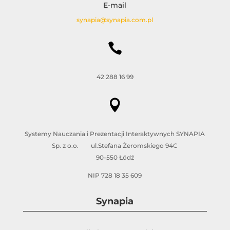
E-mail
synapia@synapia.com.pl

42 288 16 99

Systemy Nauczania i Prezentacji Interaktywnych SYNAPIA
Sp. z o.o. ul.Stefana Żeromskiego 94C
90-550 Łódź
NIP 728 18 35 609
Synapia