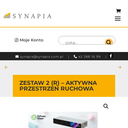
Moje Konto
synapia@synapia.com.pl
|
42 288 16 99 |
←
→
ZESTAW 2 (R) – AKTYWNA
PRZESTRZEŃ RUCHOWA