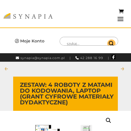
Moje Konto
synapia@synapia.com.pl
|
42 288 16 99 |
←
→
ZESTAW: 4 ROBOTY Z MATAMI
DO KODOWANIA, LAPTOP
(GRANT CYFROWE MATERIAŁY
DYDAKTYCZNE)