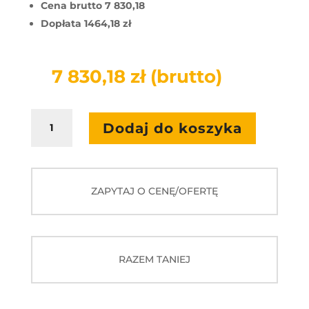
Cena brutto 7 830,18
Dopłata 1464,18 zł
7 830,18
zł
(brutto)
ilość
Dodaj do koszyka
Zestaw:
4
roboty
z
ZAPYTAJ O CENĘ/OFERTĘ
matami
do
kodowania,
laptop
(grant
RAZEM TANIEJ
cyfrowe
materiały
dydaktyczne)