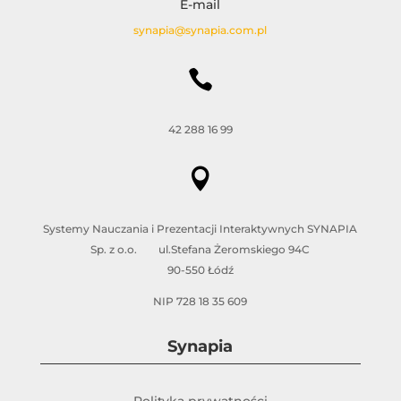
E-mail
synapia@synapia.com.pl

42 288 16 99

Systemy Nauczania i Prezentacji Interaktywnych SYNAPIA
Sp. z o.o. ul.Stefana Żeromskiego 94C
90-550 Łódź
NIP 728 18 35 609
Synapia