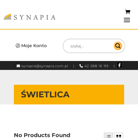
Moje Konto
synapia@synapia.com.pl
|
42 288 16 99 |
ŚWIETLICA
No Products Found