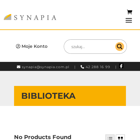
Moje Konto
synapia@synapia.com.pl
|
42 288 16 99 |
BIBLIOTEKA
No Products Found