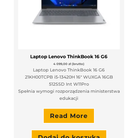
Laptop Lenovo ThinkBook 16 G6
4 099,00
zł
(brutto)
Laptop Lenovo ThinkBook 16 G6
21KH00TCPB i5-13420H 16″ WUXGA 16GB
512SSD Int W11Pro
Spełnia wymogi rozporządzenia ministerstwa
edukacji
Read More
Dodaj do koszyka