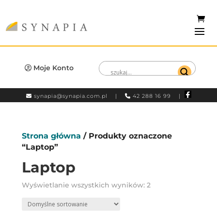
Moje Konto
synapia@synapia.com.pl
|
42 288 16 99 |
Strona główna
/ Produkty oznaczone
“Laptop”
Laptop
Wyświetlanie wszystkich wyników: 2