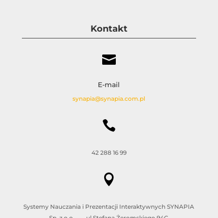
Kontakt

E-mail
synapia@synapia.com.pl

42 288 16 99

Systemy Nauczania i Prezentacji Interaktywnych SYNAPIA
Sp. z o.o. ul.Stefana Żeromskiego 94C