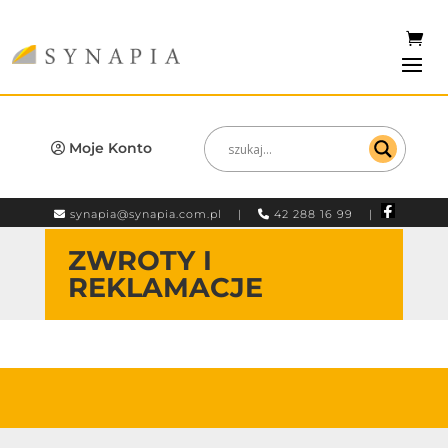
Moje Konto
synapia@synapia.com.pl
|
42 288 16 99 |
ZWROTY I
REKLAMACJE