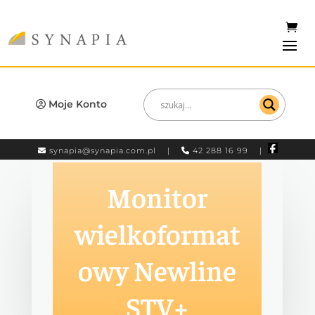
Moje Konto
synapia@synapia.com.pl
|
42 288 16 99 |
Monitor
wielkoformat
owy Newline
STV+