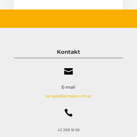
Kontakt

E-mail
synapia@synapia.com.pl

42 288 16 99