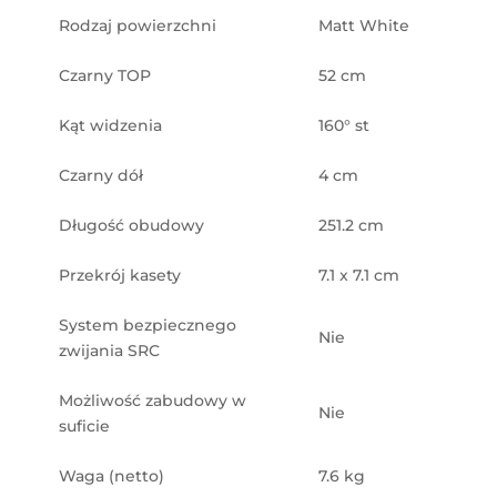
Rodzaj powierzchni
Matt White
Czarny TOP
52 cm
Kąt widzenia
160° st
Czarny dół
4 cm
Długość obudowy
251.2 cm
Przekrój kasety
7.1 x 7.1 cm
System bezpiecznego
Nie
zwijania SRC
Możliwość zabudowy w
Nie
suficie
Waga (netto)
7.6 kg