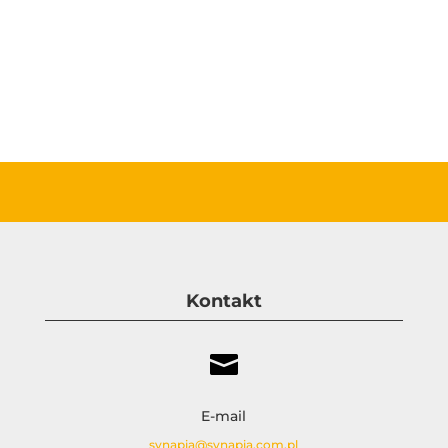
Kontakt

E-mail
synapia@synapia.com.pl