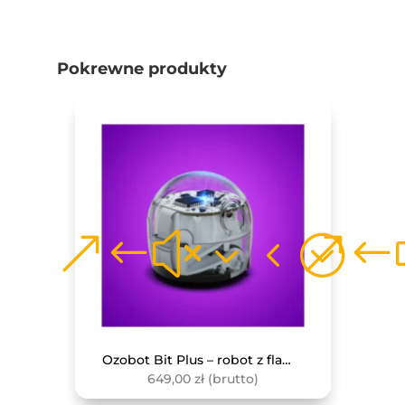
Pokrewne produkty
Monitor interaktywny Avtek TS 8 Lite G 86
Ozobot Bit Plus – robot z flamastrami
649,00
zł
(brutto)