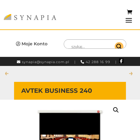
Moje Konto
synapia@synapia.com.pl
|
42 288 16 99 |
←
→
AVTEK BUSINESS 240