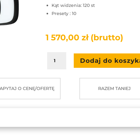
Kąt widzenia: 120 st
Presety : 10
1 570,00
zł
(brutto)
ilość
Dodaj do koszyk
Kamera
Aver
Cam130
APYTAJ O CENĘ/OFERTĘ
RAZEM TANIEJ