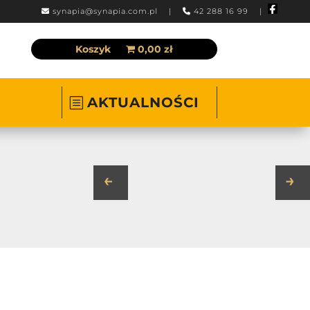
synapia@synapia.com.pl
|
42 288 16 99 |
Koszyk
0,00 zł
AKTUALNOŚCI
←
→