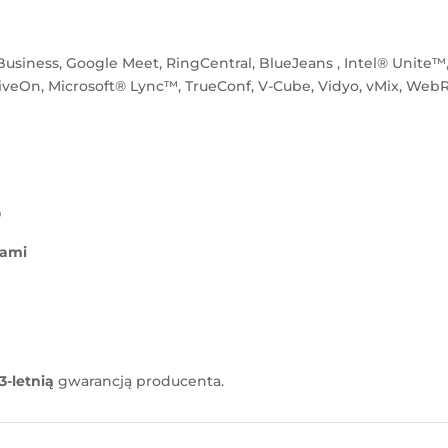
Business, Google Meet, RingCentral, BlueJeans , Intel® Unit
On, Microsoft® Lync™, TrueConf, V-Cube, Vidyo, vMix, WebRT
0
iami
3-letnią
gwarancją producenta.