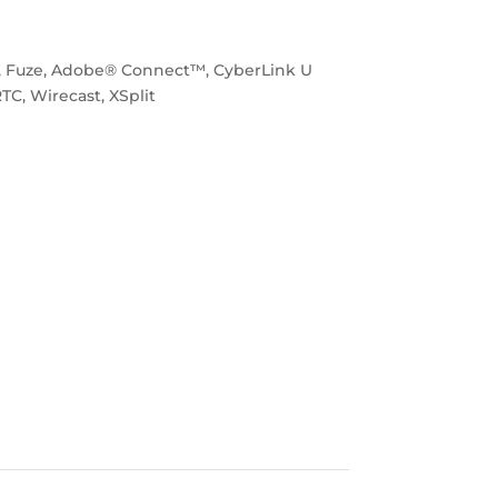
e™, Fuze, Adobe® Connect™, CyberLink U
C, Wirecast, XSplit