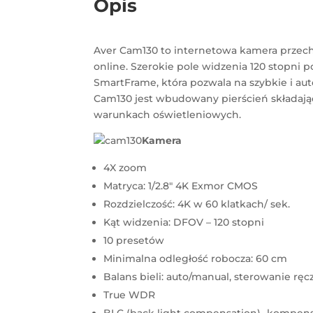
Opis
Aver Cam130 to internetowa kamera przechw
online. Szerokie pole widzenia 120 stopni
SmartFrame, która pozwala na szybkie i au
Cam130 jest wbudowany pierścień składają
warunkach oświetleniowych.
Kamera
4X zoom
Matryca: 1/2.8″ 4K Exmor CMOS
Rozdzielczość: 4K w 60 klatkach/ sek.
Kąt widzenia: DFOV – 120 stopni
10 presetów
Minimalna odległość robocza: 60 cm
Balans bieli: auto/manual, sterowanie r
True WDR
BLC (back light compensation)- kompensa