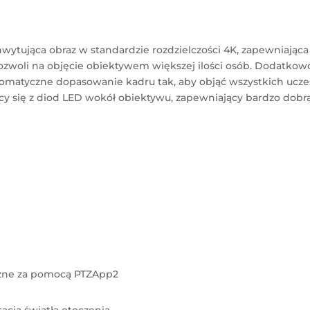
ytująca obraz w standardzie rozdzielczości 4K, zapewniająca
 pozwoli na objęcie obiektywem większej ilości osób. Dodatko
tomatyczne dopasowanie kadru tak, aby objąć wszystkich ucz
cy się z diod LED wokół obiektywu, zapewniający bardzo dobr
ęczne za pomocą PTZApp2
cja światła otoczenia