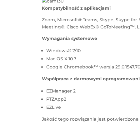
Kompatybilność z aplikacjami
Zoom, Microsoft® Teams, Skype, Skype for 
Meeting®, Cisco WebEx® GoToMeeting™, Live
Wymagania systemowe
Windows® 7/10
Mac OS X 10.7
Google Chromebook™ wersja 29.0.1547.7
Współpraca z darmowymi oprogramowan
EZManager 2
PTZApp2
EZLive
Jakość tego rozwiązania jest potwierdzona