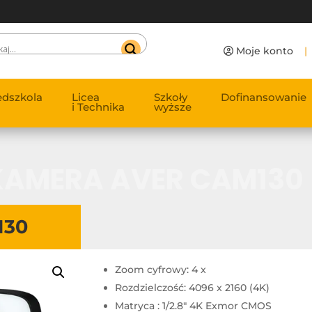
Moje konto
|
edszkola
Licea
Szkoły
Dofinansowanie
i Technika
wyższe
KAMERA AVER CAM130
130
Zoom cyfrowy: 4 x
Rozdzielczość: 4096 x 2160 (4K)
Matryca : 1/2.8" 4K Exmor CMOS