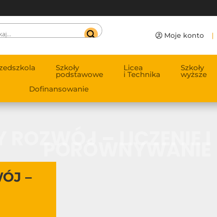
Moje konto
|
zedszkola
Szkoły
Licea
Szkoły
podstawowe
i Technika
wyższe
Dofinansowanie
 ROZWÓJ – LICZENIE I
PORÓWNYWANIE
ÓJ –