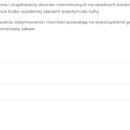
enia i znajdowania zbiorów równolicznych na obiektach konk
ia liczby wyrażonej zapisem pojedynczej cyfry.
ania, odejmowania i równości pozwalają na wykorzystanie gr
cenariuszy zabaw.