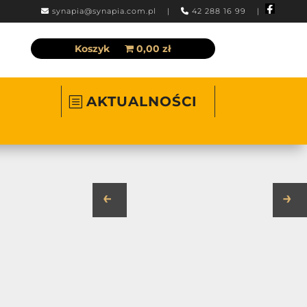
synapia@synapia.com.pl
|
42 288 16 99 |
Koszyk
0,00 zł
AKTUALNOŚCI
←
→