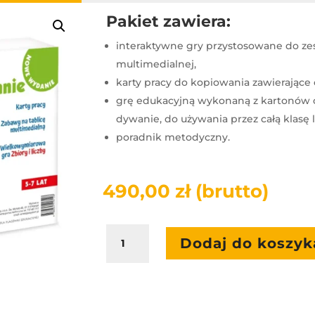
Pakiet zawiera:
interaktywne gry przystosowane do ze
multimedialnej,
karty pracy do kopiowania zawierające
grę edukacyjną wykonaną z kartonów 
dywanie, do używania przez całą klasę 
poradnik metodyczny.
490,00
zł
(brutto)
ilość
Dodaj do koszyk
HARMONIJNY
ROZWÓJ
-
LICZENIE
I