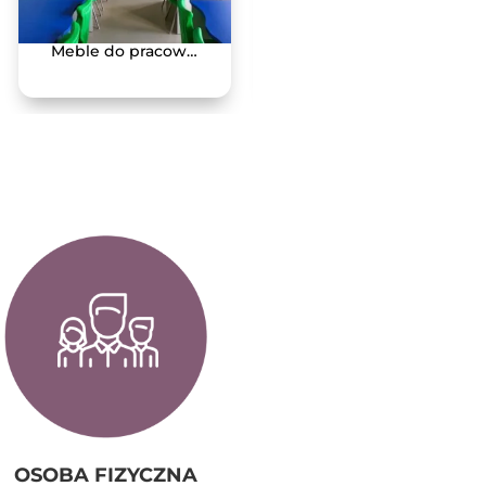
Meble do pracowni przyrodniczych Teams – zestawy
Mikroskop stereoskopowy Delta Optical Discovery 50
899,00
zł
(brutto)
OSOBA FIZYCZNA