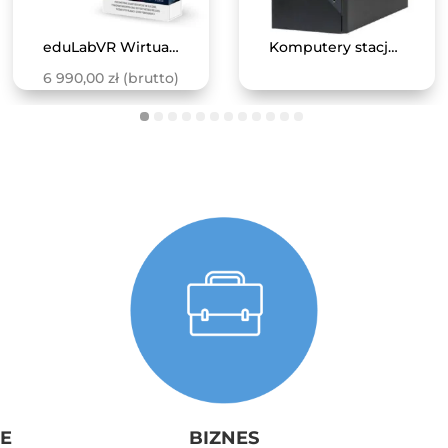
eduLabVR Wirtualne Laboratoria Przyrodnicze
Komputery stacjonarne dla Programu Cyfrowy Uczeń
6 990,00
zł
(brutto)
E
BIZNES