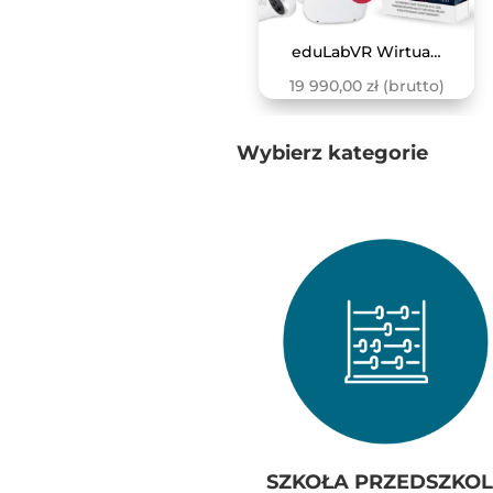
Zewnętrzny Czujnik Do Pomiaru Pojemności Płuc
eduLabVR Wirtualne Laboratoria Przyrodnicze (zestaw z goglami VR, 4 szt.)
677,00
zł
(brutto)
19 990,00
zł
(brutto)
Wybierz kategorie
SZKOŁA PRZEDSZKOL