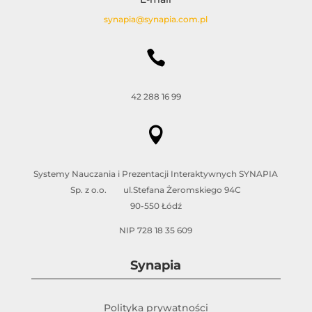
synapia@synapia.com.pl

42 288 16 99

Systemy Nauczania i Prezentacji Interaktywnych SYNAPIA
Sp. z o.o. ul.Stefana Żeromskiego 94C
90-550 Łódź
NIP 728 18 35 609
Synapia
Polityka prywatności