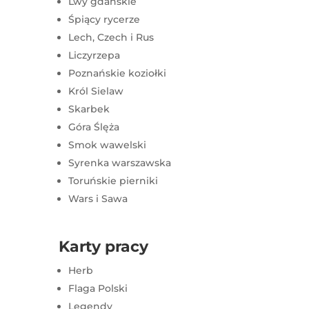
Lwy gdańskie
Śpiący rycerze
Lech, Czech i Rus
Liczyrzepa
Poznańskie koziołki
Król Sielaw
Skarbek
Góra Ślęża
Smok wawelski
Syrenka warszawska
Toruńskie pierniki
Wars i Sawa
Karty pracy
Herb
Flaga Polski
Legendy