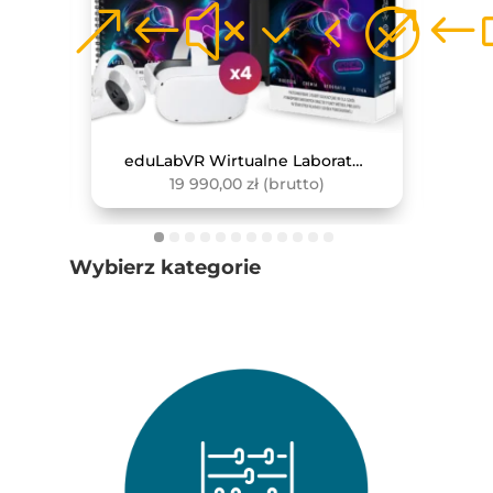
Zewnętrzny Czujnik Do Pomiaru Pojemności Płuc
eduLabVR Wirtualne Laboratoria Przyrodnicze (zestaw z goglami VR, 4 szt.)
19 990,00
zł
(brutto)
Wybierz kategorie