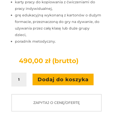
karty pracy do kopiowania z ćwiczeniami do
pracy indywidualnej,
grę edukacyjną wykonaną z kartonów o dużym
formacie, przeznaczoną do gry na dywanie, do
używania przez całą klasę lub duże grupy
dzieci,
poradnik metodyczny.
490,00
zł
(brutto)
ilość
Dodaj do koszyka
HARMONIJNY
ROZWÓJ
-
ŚWIĘTA
ZAPYTAJ O CENĘ/OFERTĘ
I
ZWYCZAJE