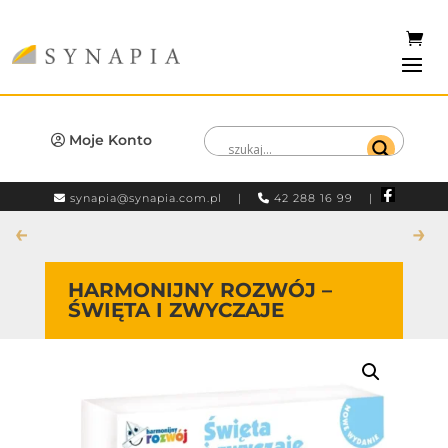
Moje Konto
synapia@synapia.com.pl
|
42 288 16 99 |
←
→
HARMONIJNY ROZWÓJ –
ŚWIĘTA I ZWYCZAJE