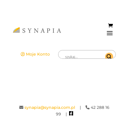
Moje Konto
synapia@synapia.com.pl
|
42 288 16
99 |