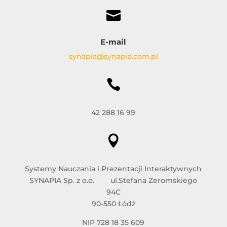

E-mail
synapia@synapia.com.pl

42 288 16 99

Systemy Nauczania i Prezentacji Interaktywnych
SYNAPIA Sp. z o.o. ul.Stefana Żeromskiego
94C
90-550 Łódź
NIP 728 18 35 609