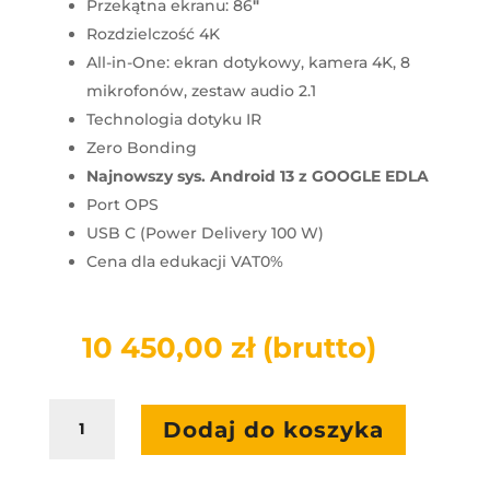
Przekątna ekranu: 86
"
Rozdzielczość 4K
All-in-One: ekran dotykowy, kamera 4K, 8
mikrofonów, zestaw audio 2.1
Technologia dotyku IR
Zero Bonding
Najnowszy sys. Android 13 z GOOGLE EDLA
Port OPS
USB C (Power Delivery 100 W)
Cena dla edukacji VAT0%
10 450,00
zł
(brutto)
ilość
Dodaj do koszyka
Monitor
interaktywny
Innex