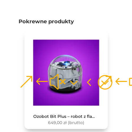
Pokrewne produkty
Monitor interaktywny Avtek TS 8 Lite G 86
Ozobot Bit Plus – robot z flamastrami
649,00
zł
(brutto)