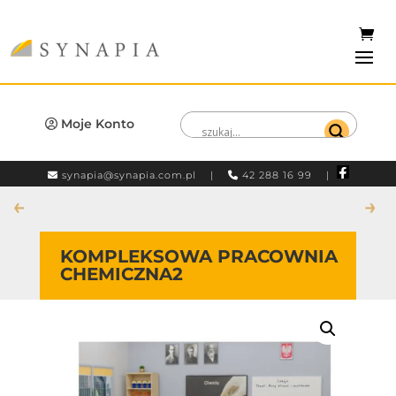
Moje Konto
synapia@synapia.com.pl
|
42 288 16 99 |
←
→
KOMPLEKSOWA PRACOWNIA
CHEMICZNA2