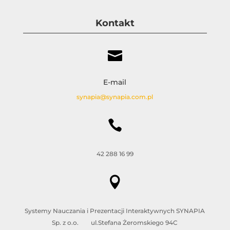
Kontakt

E-mail
synapia@synapia.com.pl

42 288 16 99

Systemy Nauczania i Prezentacji Interaktywnych SYNAPIA
Sp. z o.o. ul.Stefana Żeromskiego 94C